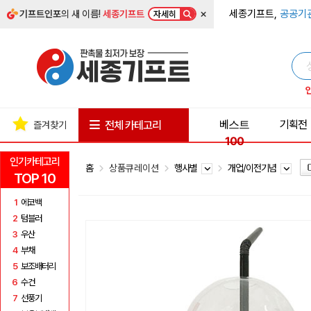
×
세종기프트,
공공기
기프트인포
의 새 이름!
세종기프트
자세히
베스트
기획전
전체 카테고리
즐겨찾기
100
인기카테고리
홈
상품큐레이션
행사별
개업/이전기념
TOP 10
1
에코백
2
텀블러
3
우산
4
부채
5
보조배터리
6
수건
7
선풍기