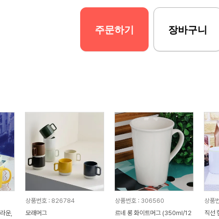
주문하기
장바구니
상품번호 : 826784
상품번호 : 306560
상품번
라운,
모래머그
르네 롱 화이트머그 (350ml/12
직선 