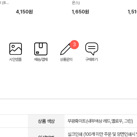
 (85
온스)
4,150원
1,650원
1,5
3
시안샘플
배송/결제
상품문의
구매후기
상품 색상
무광화이트(내부색상 레드,옐로우, 그린)
실크인쇄 (100개 미만 주문 및 양면인쇄시