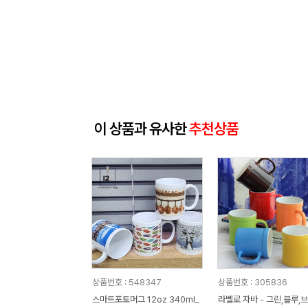
이 상품과 유사한
추천상품
상품번호 : 548347
상품번호 : 305836
스마트포토머그 12oz 340ml_
라벨로 자바 - 그린,블루,브