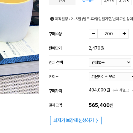
단가
2,470
2,370
견적문의
제작일정 : 2~5일 (발주 후/영업일기준/난이도별 상이
구매수량
2,470
원
판매단가
인쇄 선택
케이스
494,000
원
(부가세별도)
구매가격
565,400
결제금액
원
최저가 보장제 신청하기
〉