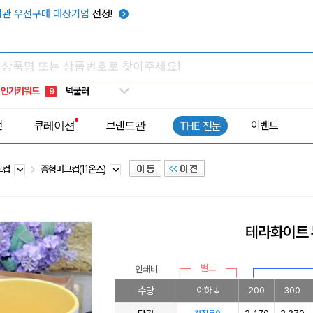
우산
6
관 우선구매 대상기업
선정!
텀블러
7
쿨토시
8
넥쿨러
9
인기키워드
타포린가방
10
선풍기
1
전
큐레이션
브랜드관
이벤트
THE 전문
그컵
중형머그컵(11온스)
테라화이트 
별도
인쇄비
수량
이하
200
300