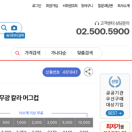
로그인
회원가입
비회원조회
장바구니
질문과답변
회사소개
고객센터 상담문의
02.500.5900
AI 이미지 검색
가격검색
가나다순
맞춤검색
461841
상품번호
공공기관
무광 칼라 머그컵
우선구매
대상기업
100개 이상 무료
BEST →
500
1,000
2,000
3,000
5,000
10,000
최저가
를