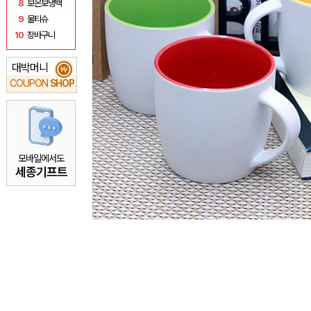
8
보온보냉백
9
물티슈
10
장바구니
대박머니
₩
COUPON
SHOP
모바일에서도
세종기프트