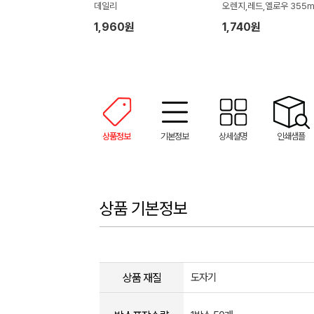
데일리
오렌지,레드,옐로우 355ml
X95mm)
1,960원
1,740원
상품정보
기본정보
상세설명
인쇄샘플
상품 기본정보
상품 재질
도자기