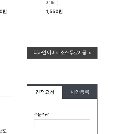
345ml)
10원
1,550원
디자인 이미지 소스 무료제공 >
견적요청
시안등록
주문수량
 별도