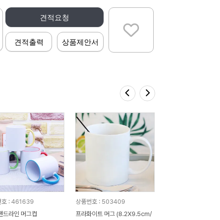
견적요청
견적출력
상품제안서
호 : 461639
상품번호 : 503409
핸드라인 머그컵
프라화이트 머그 (8.2X9.5cm/