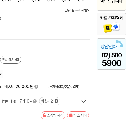
2,300
2,250
2,210
2,170
2,140
2,110
약속드립니다
단위: 원 부가세별도
카드 간편결제
)
상담전화
02) 500
인쇄예시
5900
원
+
배송비
20,000
(부가세별도,주문시결제)
7,410
회원가입
대박머니적립
원
쇼핑백 제작
박스 제작