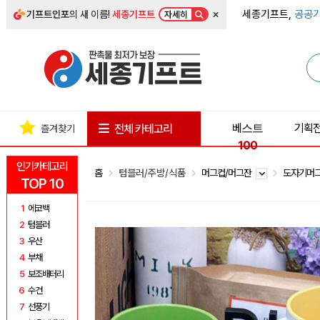
×
세종기프트,
공공기
기프트인포
의 새 이름!
세종기프트
자세히
베스트
기획
전체 카테고리
즐겨찾기
100
인기카테고리
홈
텀블러/주방/식품
머그컵/머그잔
도자기머
TOP 10
1
에코백
2
텀블러
3
우산
4
부채
5
보조배터리
6
수건
7
선풍기