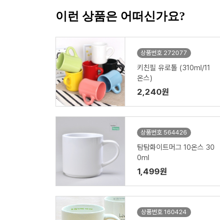
이런 상품은 어떠신가요?
상품번호 272077
키친필 유로톨 (310ml/11
온스)
2,240원
상품번호 564426
탐탐화이트머그 10온스 30
0ml
1,499원
상품번호 160424