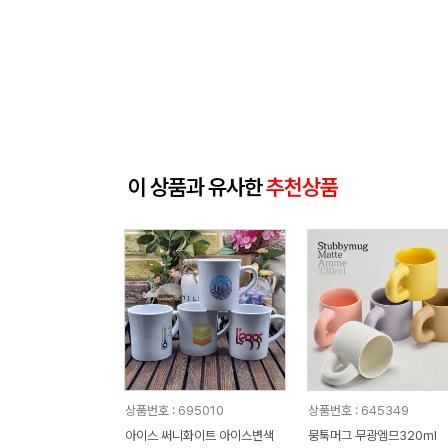
이 상품과 유사한
추천상품
상품번호 : 695010
상품번호 : 645349
아이스 써니화이트 아이스변색
뭉툭머그 무광엠므320ml