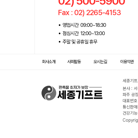
02) 500-5900
Fax : 02) 2265-4153
영업시간 09:00~18:30
점심시간 12:00~13:00
주말 및 공휴일 휴무
회사소개
사회활동
오시는길
이용약관
세종기프트
본사 : 
파주 공장
대표번호 :
통신판매신
건강기능식
Copyrig