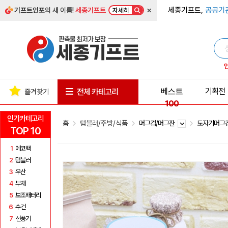
×
세종기프트,
공공기
기프트인포
의 새 이름!
세종기프트
자세히
베스트
기획전
전체 카테고리
즐겨찾기
100
인기카테고리
홈
텀블러/주방/식품
머그컵/머그잔
도자기머그
TOP 10
1
에코백
2
텀블러
3
우산
4
부채
5
보조배터리
6
수건
7
선풍기