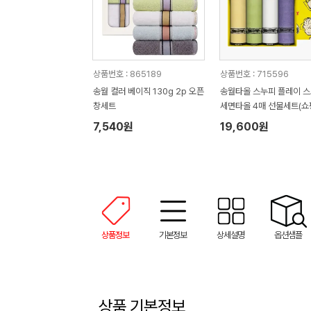
상품번호 : 865189
상품번호 : 715596
송월 컬러 베이직 130g 2p 오픈
송월타올 스누피 플레이 
창세트
세면타올 4매 선물세트(쇼
7,540원
19,600원
상품정보
기본정보
상세설명
옵션샘플
상품 기본정보