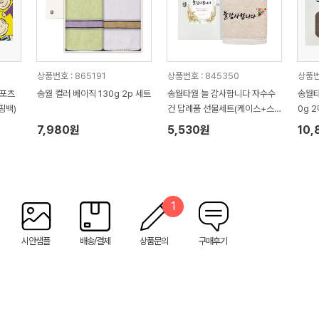
상품번호 : 865191
상품번호 : 845350
상품번
스포츠
송월 컬러 베이직 130g 2p 세트
송월타월 늘 감사합니다 자수수
송월타
핑백)
건 답례품 선물세트(케이스+스
0g 
티커 포함)
수건 
7,980원
5,530원
10,
1
시안샘플
배송/결제
상품문의
구매후기