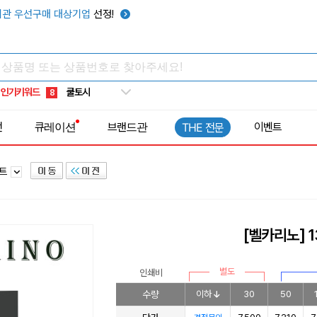
키캡
5
관 우선구매 대상기업
선정!
우산
6
텀블러
7
쿨토시
8
인기키워드
넥쿨러
9
타포린가방
10
전
큐레이션
브랜드관
이벤트
THE 전문
선풍기
1
세트
[벨카리노] 1
별도
인쇄비
수량
이하
30
50