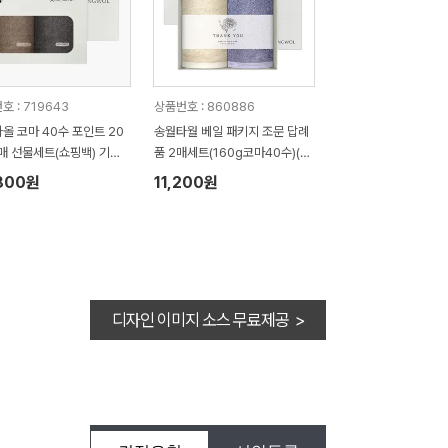
호 : 719643
상품번호 : 860886
올 코마 40수 포인트 20
송월타월 베일 패키지 조문 답례
2매 선물세트(쇼핑백) 기념
품 2매세트(160g코마40수)(쇼
답례품
핑백 증정)
800원
11,200원
디자인 이미지 소스 무료제공 >