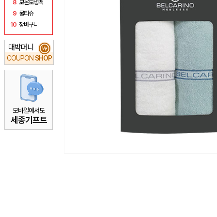
8
보온보냉백
9
물티슈
10
장바구니
대박머니
₩
COUPON
SHOP
모바일에서도
세종기프트