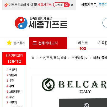
×
세종기프트,
공공기
기프트인포
의 새 이름!
세종기프트
자세히
베스트
기획
전체 카테고리
즐겨찾기
100
인기카테고리
홈
수건/우산/욕실/생활
수건/타올
타올선물
TOP 10
1
에코백
2
텀블러
3
우산
4
부채
5
보조배터리
6
수건
7
선풍기