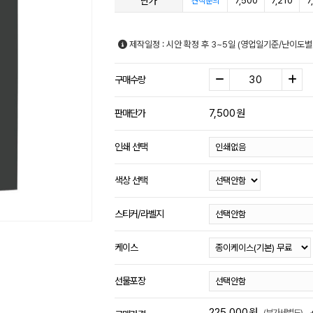
단가
7,500
7,210
7
견적문의
제작일정 : 시안 확정 후 3~5일 (영업일기준/난이도별
구매수량
7,500
원
판매단가
인쇄 선택
색상 선택
스티커/라벨지
케이스
선물포장
225,000
원
(부가세별도)