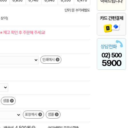
,000
6,850
6,740
6,640
6,550
6,470
약속드립니다
단위: 원 부가세별도
카드 간편결제
 상이)
※ 재고 확인 후 주문해 주세요!
상담전화
02) 500
인쇄예시
5900
샘플
포장예시
샘플
원
+
배송비
4,500
(부가세별도,주문시결제)