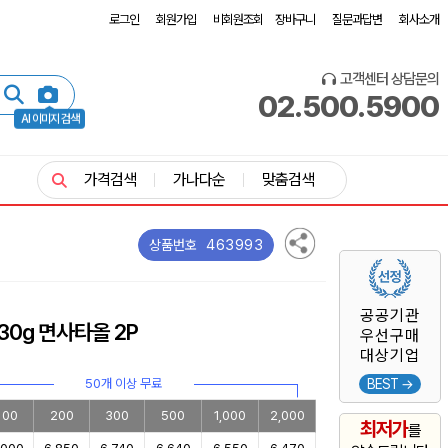
로그인
회원가입
비회원조회
장바구니
질문과답변
회사소개
고객센터 상담문의
02.500.5900
AI 이미지 검색
가격검색
가나다순
맞춤검색
463993
상품번호
공공기관
30g 면사타올 2P
우선구매
대상기업
50개 이상 무료
BEST →
100
200
300
500
1,000
2,000
최저가
를