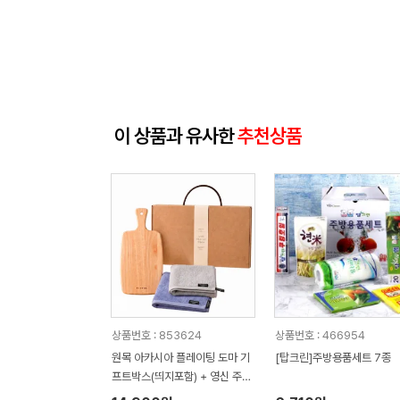
이 상품과 유사한
추천상품
상품번호 : 853624
상품번호 : 466954
원목 아카시아 플레이팅 도마 기
[탑크린]주방용품세트 7종
프트박스(띄지포함) + 영신 주방
핸드타올 + 기프트박스