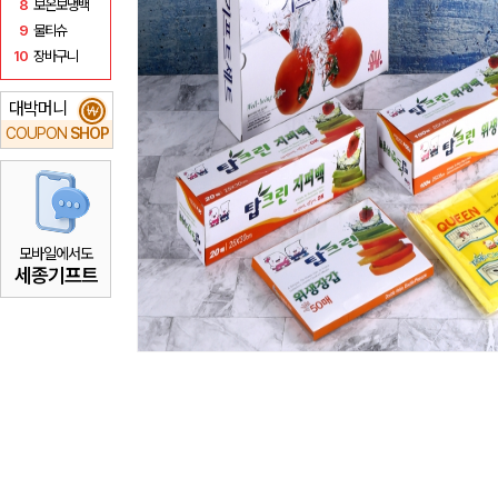
8
보온보냉백
9
물티슈
10
장바구니
대박머니
₩
COUPON
SHOP
모바일에서도
세종기프트