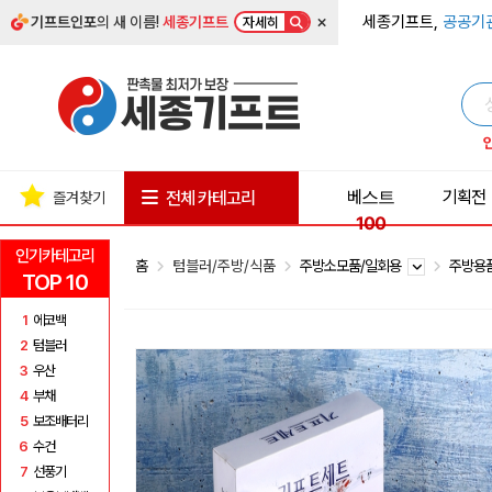
×
세종기프트,
공공기
기프트인포
의 새 이름!
세종기프트
자세히
베스트
기획전
전체 카테고리
즐겨찾기
100
인기카테고리
홈
텀블러/주방/식품
주방소모품/일회용
주방용
TOP 10
1
에코백
2
텀블러
3
우산
4
부채
5
보조배터리
6
수건
7
선풍기