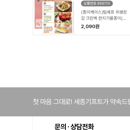
상품번호 866110
(종이케이스)탑셰프 위생장
갑 크린백 한지기름종이(3
종)
2,090원
첫 마음 그대로! 세종기프트가 약속드
문의 · 상담전화