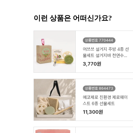
이런 상품은 어떠신가요?
상품번호 770444
어쓰쓰 설거지 주방 4종 선
물세트 설거지바 천연수세
미 제로웨이스트키트
3,770원
상품번호 864473
에코제로 친환경 제로웨이
스트 6종 선물세트
11,300원