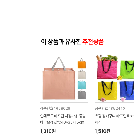
이 상품과 유사한
추천상품
상품번호 : 698026
상품번호 : 852440
인쇄무료 타포린 시장가방 중형
유광 장바구니 타포린백 
바닥보강있음(40*35*15cm)
제작
1,310원
1,510원