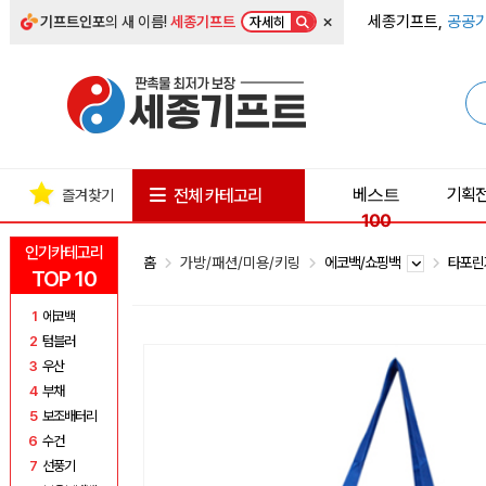
×
세종기프트,
공공기
기프트인포
의 새 이름!
세종기프트
자세히
베스트
기획
전체 카테고리
즐겨찾기
100
인기카테고리
홈
가방/패션/미용/키링
에코백/쇼핑백
타포
TOP 10
1
에코백
2
텀블러
3
우산
4
부채
5
보조배터리
6
수건
7
선풍기