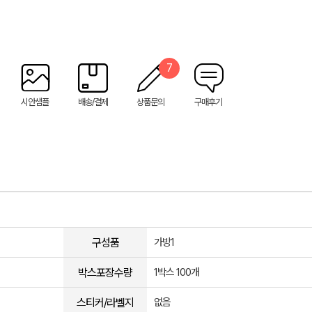
7
시안샘플
배송/결제
상품문의
구매후기
구성품
가방1
박스포장수량
1박스 100개
스티커/라벨지
없음