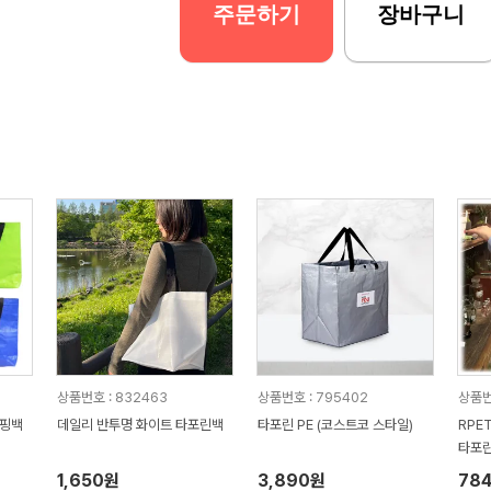
주문하기
장바구니
상품번호 : 832463
상품번호 : 795402
상품번
쇼핑백
데일리 반투명 화이트 타포린백
타포린 PE (코스트코 스타일)
RPE
타포
1,650원
3,890원
78