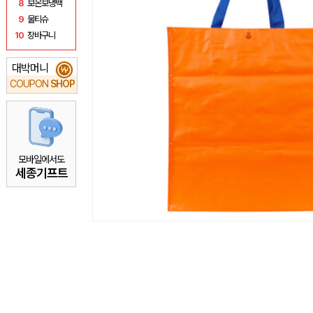
8
보온보냉백
9
물티슈
10
장바구니
대박머니
₩
COUPON
SHOP
모바일에서도
세종기프트