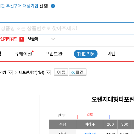
키캡
5
관 우선구매 대상기업
선정!
우산
6
텀블러
7
쿨토시
8
인기키워드
넥쿨러
9
타포린가방
10
전
큐레이션
브랜드관
이벤트
THE 전문
선풍기
1
린가방
타포린가방(기성)
오렌지대형타포
별도
인쇄비
수량
이하
200
300