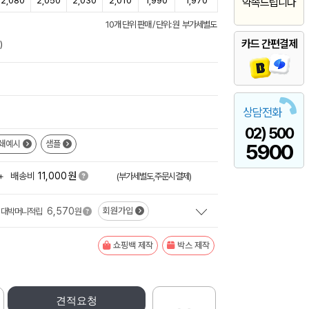
2,080
2,050
2,030
2,010
1,990
1,970
약속드립니다
10개 단위 판매 / 단위: 원 부가세별도
카드 간편결제
)
상담전화
02) 500
쇄예시
샘플
5900
원
+
배송비
11,000
(부가세별도,주문시결제)
6,570
회원가입
대박머니적립
원
쇼핑백 제작
박스 제작
견적요청