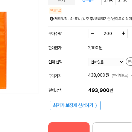
단가
2,190
2,130
견적문의
인쇄무료
제작일정 : 4~5일 (발주 후/영업일기준/난이도별 상이
구매수량
2,190
원
판매단가
인
인쇄 선택
438,000
원
(부가세별도)
구매가격
493,900
결제금액
원
최저가 보장제 신청하기
〉