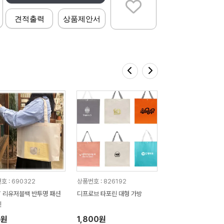
견적출력
상품제안서
호 : 690322
상품번호 : 826192
T 리유저블백 반투명 패션
디프로브 타포린 대형 가방
린
4원
1,800원