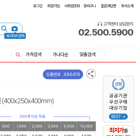
로그인
회원가입
비회원조회
장바구니
질문과답변
회사소개
고객센터 상담문의
02.500.5900
AI 이미지 검색
가격검색
가나다순
맞춤검색
494419
상품번호
공공기관
린
(400x250x400mm)
우선구매
대상기업
200개 이상 무료
BEST →
500
1,000
2,000
3,000
5,000
10,000
최저가
를