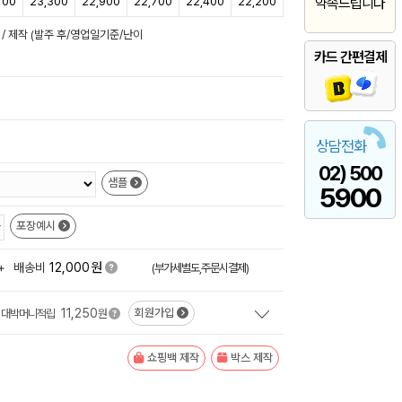
700
23,300
22,900
22,700
22,400
22,200
약속드립니다
 / 제작 (발주 후/영업일기준/난이
카드 간편결제
상담전화
02) 500
샘플
5900
포장예시
원
+
배송비
12,000
(부가세별도,주문시결제)
11,250
회원가입
대박머니적립
원
쇼핑백 제작
박스 제작