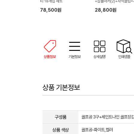
티 18개입 세트
+칩볼마커(2)+자석클립+
티(2) 세트
78,500원
28,800원
상품정보
기본정보
상세설명
인쇄샘플
상품 기본정보
구성품
골프공 3구+세인트나인 골프장갑
상품 색상
골프공-화이트,컬러