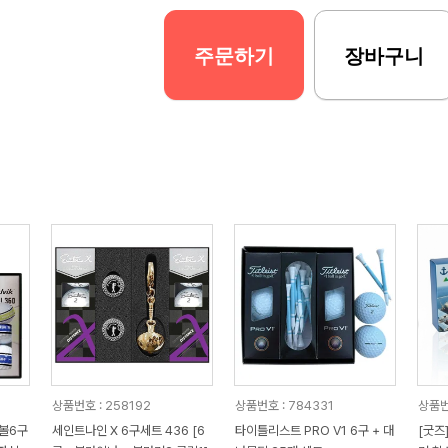
주문하기
장바구니
상품번호 : 258192
상품번호 : 784331
상품번
프볼6구
세인트나인 X 6구세트 436 [6
타이틀리스트 PRO V1 6구 + 대
[굿즈