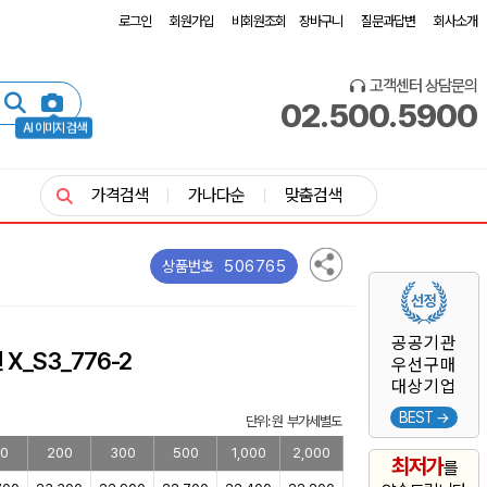
로그인
회원가입
비회원조회
장바구니
질문과답변
회사소개
고객센터 상담문의
02.500.5900
AI 이미지 검색
가격검색
가나다순
맞춤검색
506765
상품번호
공공기관
X_S3_776-2
우선구매
대상기업
BEST →
단위: 원 부가세별도
00
200
300
500
1,000
2,000
최저가
를