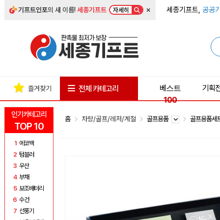
×
세종기프트,
공공기
기프트인포
의 새 이름!
세종기프트
자세히
베스트
기획
전체 카테고리
즐겨찾기
100
인기카테고리
홈
차량/골프/레저/계절
골프용품
골프용품세
TOP 10
1
에코백
2
텀블러
3
우산
4
부채
5
보조배터리
6
수건
7
선풍기