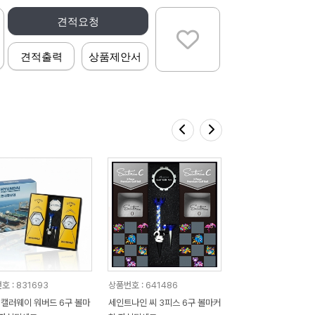
견적요청
견적출력
상품제안서
호 : 831693
상품번호 : 641486
]캘러웨이 워버드 6구 볼마
세인트나인 씨 3피스 6구 볼마커