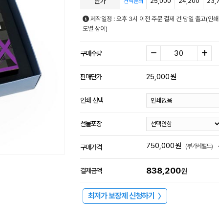
단가
25,000
24,200
23,
견적문의
제작일정 : 오후 3시 이전 주문 결제 건 당일 출고(인쇄
도별 상이)
구매수량
25,000
원
판매단가
인쇄 선택
선물포장
750,000
원
(부가세별도)
구매가격
838,200
결제금액
원
최저가 보장제 신청하기
〉