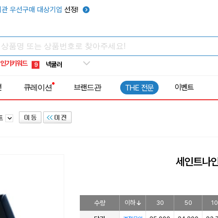
키캡
5
관 우선구매 대상기업
선정!
우산
6
텀블러
7
쿨토시
8
인기키워드
넥쿨러
9
타포린가방
10
전
큐레이션
브랜드관
이벤트
THE 전문
선풍기
1
트
세인트나인 
수량
이하
30
50
1