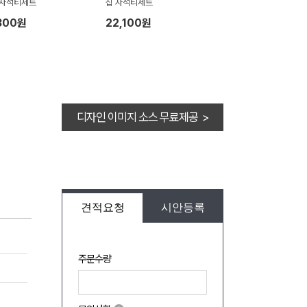
 자석티세트
칩 자석티세트
300원
22,100원
디자인 이미지 소스 무료제공 >
견적요청
시안등록
주문수량