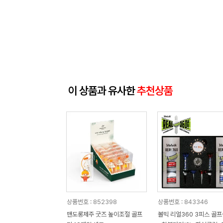
이 상품과 유사한
추천상품
상품번호 : 852398
상품번호 : 843346
맨도롱제주 굿즈 높이조절 골프
볼빅 리얼360 3피스 골