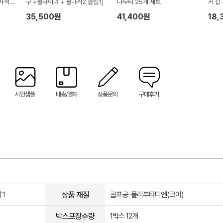
자석
구 +볼라이너 + 볼마커2,클립1]
나무티 25개 세트
커 칩
35,500원
41,400원
18,
시안샘플
배송/결제
상품문의
구매후기
상품 재질
 1
골프공-폴리부타디엔(코어)
박스포장수량
1박스 12개