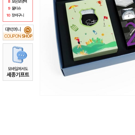
8
보온보냉백
9
물티슈
10
장바구니
대박머니
₩
COUPON
SHOP
모바일에서도
세종기프트