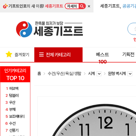
×
세종기프트,
공공기
기프트인포
의 새 이름!
세종기프트
자세히
베스트
기획전
전체 카테고리
즐겨찾기
100
인기카테고리
홈
수건/우산/욕실/생활
시계
원형 벽시계
TOP 10
1
에코백
2
텀블러
3
우산
4
부채
5
보조배터리
6
수건
7
선풍기