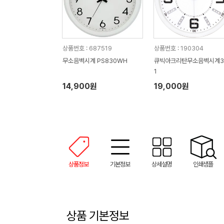
상품번호 : 687519
상품번호 : 190304
무소음벽시계 PS830WH
큐빅아크리탄무소음벽시계3
1
14,900원
19,000원
상품정보
기본정보
상세설명
인쇄샘플
상품 기본정보