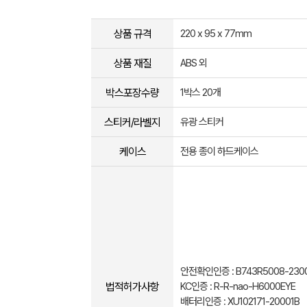
상품 규격
220 x 95 x 77mm
상품 재질
ABS 외
박스포장수량
1박스 20개
스티커/라벨지
유광 스티커
케이스
전용 종이 하드케이스
안전확인인증 : B743R5008-230
법적허가사항
KC인증 : R-R-nao-H6000EYE
배터리인증 : XU102171-20001B