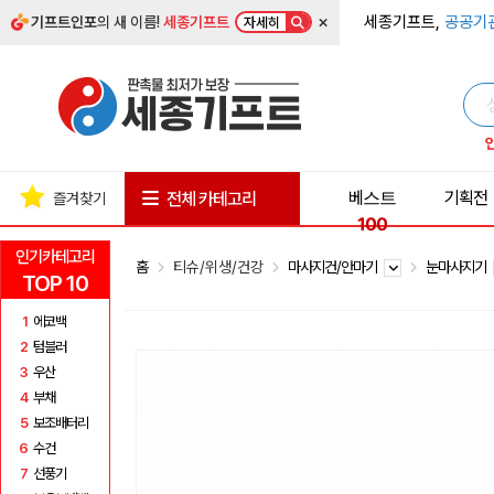
×
세종기프트,
공공기
기프트인포
의 새 이름!
세종기프트
자세히
베스트
기획전
전체 카테고리
즐겨찾기
100
인기카테고리
홈
티슈/위생/건강
마사지건/안마기
눈마사지기
TOP 10
1
에코백
2
텀블러
3
우산
4
부채
5
보조배터리
6
수건
7
선풍기