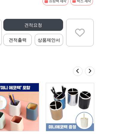
쇼핑백 제작
박스 제작
견적요청
견적출력
상품제안서