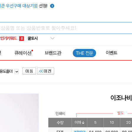
키캡
5
관 우선구매 대상기업
선정!
우산
6
텀블러
7
쿨토시
8
인기키워드
넥쿨러
9
타포린가방
10
전
큐레이션
브랜드관
이벤트
THE 전문
선풍기
1
다용도홀더
이조나비
별도
인쇄비
수량
이하
5
10
20