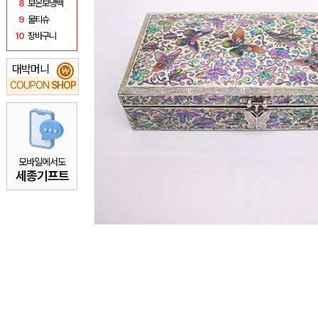
8
보온보냉백
9
물티슈
10
장바구니
대박머니
₩
COUPON
SHOP
모바일에서도
세종기프트