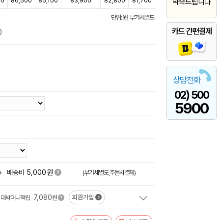
00
86,500
85,100
83,900
82,800
81,700
약속드립니다
단위: 원 부가세별도
카드 간편결제
)
상담전화
02) 500
5900
원
+
배송비
5,000
(부가세별도,주문시결제)
7,080
회원가입
대박머니적립
원