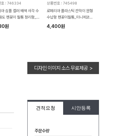
호 : 746334
상품번호 : 745498
아 심플 컬러 배색 사각 수
로페리아 플라스틱 칸막이 원형
용도 펜꽂이 필통 정리함_
수납함 펜꽂이필통_미니에코백
에코백포함
포함
30원
4,400원
디자인 이미지 소스 무료제공 >
견적요청
시안등록
주문수량