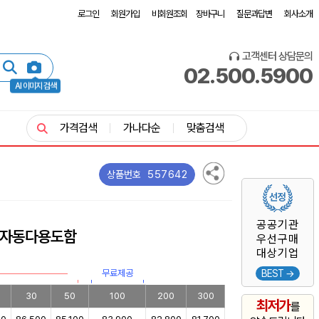
로그인
회원가입
비회원조회
장바구니
질문과답변
회사소개
고객센터 상담문의
02.500.5900
AI 이미지 검색
가격검색
가나다순
맞춤검색
557642
상품번호
공공기관
자동다용도함
우선구매
대상기업
무료제공
BEST →
30
50
100
200
300
최저가
를