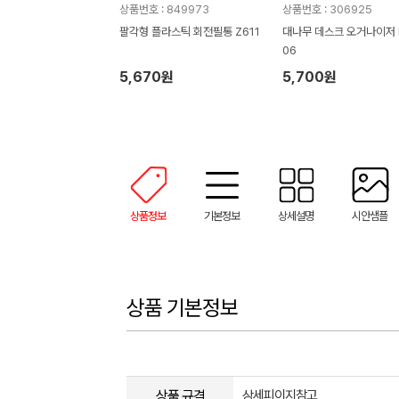
상품번호 : 849973
상품번호 : 306925
팔각형 플라스틱 회전필통 Z611
대나무 데스크 오거나이저 
06
5,670원
5,700원
상품정보
기본정보
상세설명
시안샘플
상품 기본정보
상품 규격
상세피이지참고