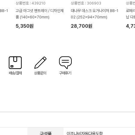
상품번호 : 439210
상품번호 : 306903
상품번
BB-1
고급 마그넷 펜트레이 / 디자인제
대나무 데스크 오거나이저 BB-1
로페리
품 (140*60*70mm)
02 (252x94x70mm)
납 다
미니
5,350원
28,700원
4,7
배송/결제
상품문의
구매후기
구성품
이조나비자동다용도함