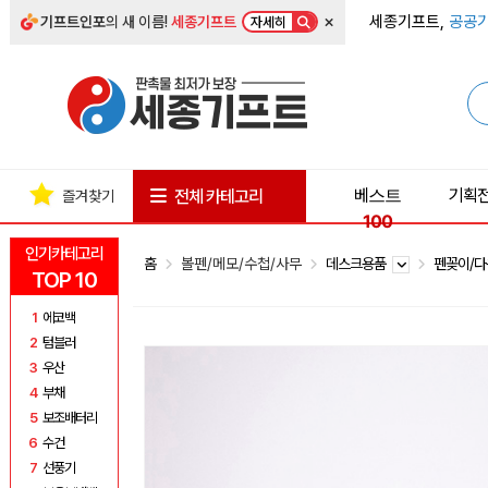
×
세종기프트,
공공기
기프트인포
의 새 이름!
세종기프트
자세히
베스트
기획
전체 카테고리
즐겨찾기
100
인기카테고리
홈
볼펜/메모/수첩/사무
데스크용품
펜꽂이/
TOP 10
1
에코백
2
텀블러
3
우산
4
부채
5
보조배터리
6
수건
7
선풍기