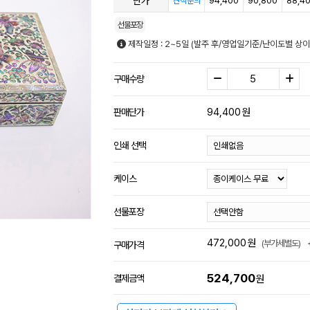
단가
94,400
90,800
88,4
견적문의
선물포장
제작일정 : 2~5일 (발주 후/영업일기준/난이도별 상이
구매수량
94,400
원
판매단가
인쇄 선택
케이스
선물포장
472,000
원
(부가세별도)
구매가격
524,700
결제금액
원