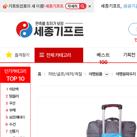
×
세종기프트,
공공기
기프트인포
의 새 이름!
세종기프트
자세히
베스트
기획전
전체 카테고리
즐겨찾기
100
인기카테고리
홈
차량/골프/레저/계절
여행용품
여행용파우
TOP 10
1
에코백
2
텀블러
3
우산
4
부채
5
보조배터리
6
수건
7
선풍기