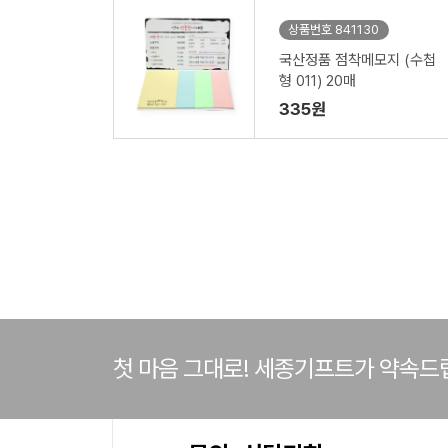
상품번호 841130
국산정품 점착메모지 (수첩
형 011) 20매
335원
첫 마음 그대로! 세종기프트가 약속드