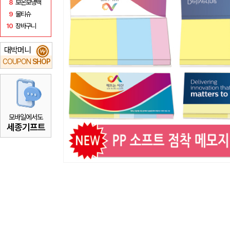
8
보온보냉백
9
물티슈
10
장바구니
대박머니
₩
COUPON
SHOP
모바일에서도
세종기프트