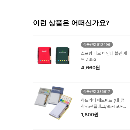
이런 상품은 어떠신가요?
상품번호 812496
스프링 메모 바인더 볼펜 세
트 Z353
4,660원
상품번호 336617
하드커버 메모패드 (대_점
착+5색플래그/95*150*18
mm)
1,800원