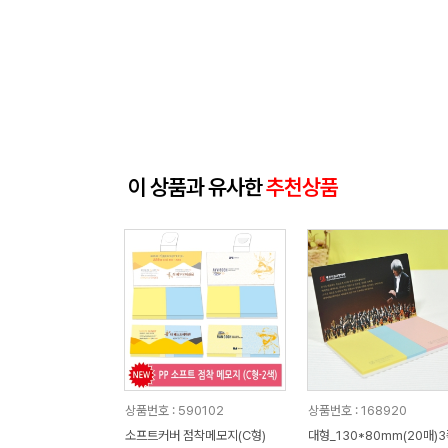
이 상품과 유사한
추천상품
상품번호 : 590102
상품번호 : 168920
소프트커버 점착메모지(C형)
대형_130*80mm(20매)