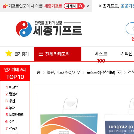
×
세종기프트,
공공기
기프트인포
의 새 이름!
세종기프트
자세히
베스트
기획전
전체 카테고리
즐겨찾기
100
인기카테고리
홈
볼펜/메모/수첩/사무
포스트잇(점착메모)
점착
TOP 10
1
에코백
2
텀블러
3
우산
4
부채
5
보조배터리
6
수건
7
선풍기