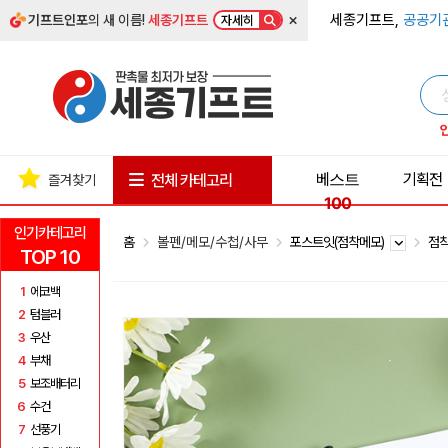
×
세종기프트,
공공기
기프트인포
의 새 이름!
세종기프트
자세히
베스트
기획전
전체 카테고리
즐겨찾기
100
인기카테고리
홈
볼펜/메모/수첩/사무
포스트잇(점착메모)
점착
TOP 10
1
에코백
2
텀블러
3
우산
4
부채
5
보조배터리
6
수건
7
선풍기