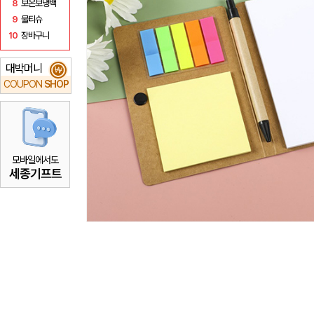
8
보온보냉백
9
물티슈
10
장바구니
대박머니
₩
COUPON
SHOP
모바일에서도
세종기프트