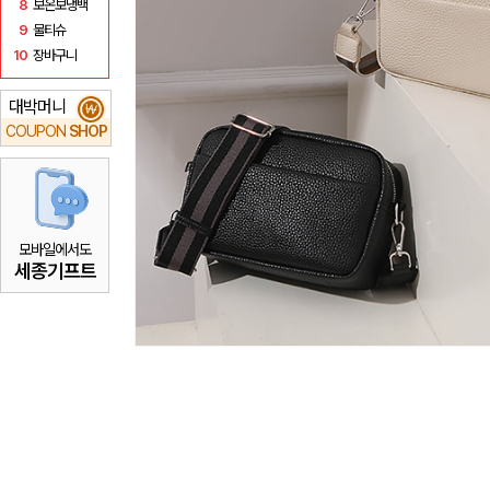
8
보온보냉백
9
물티슈
10
장바구니
대박머니
₩
COUPON
SHOP
모바일에서도
세종기프트