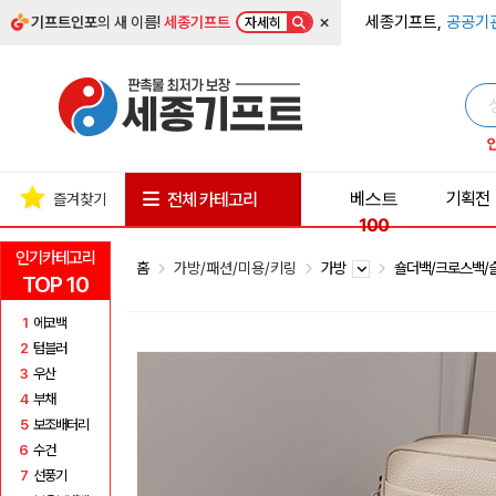
×
세종기프트,
공공기
기프트인포
의 새 이름!
세종기프트
자세히
베스트
기획전
전체 카테고리
즐겨찾기
100
인기카테고리
홈
가방/패션/미용/키링
가방
숄더백/크로스백
TOP 10
1
에코백
2
텀블러
3
우산
4
부채
5
보조배터리
6
수건
7
선풍기