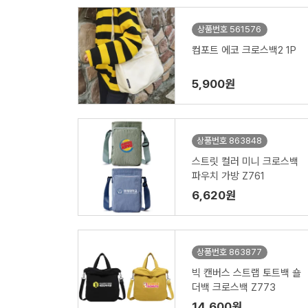
상품번호 561576
컴포트 에코 크로스백2 1P
5,900원
상품번호 863848
스트릿 컬러 미니 크로스백
파우치 가방 Z761
6,620원
상품번호 863877
빅 캔버스 스트랩 토트백 숄
더백 크로스백 Z773
14,600원