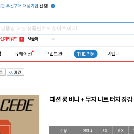
키캡
5
관 우선구매 대상기업
선정!
우산
6
텀블러
7
쿨토시
8
인기키워드
넥쿨러
9
타포린가방
10
전
큐레이션
브랜드관
이벤트
THE 전문
선풍기
1
패션 롱 비니 + 무지 니트 터치 장갑
수량
이하
30
50