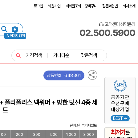
로그인
회원가입
비회원조회
장바구니
질문과답변
회사소개
고객센터 상담문의
02.500.5900
AI 이미지 검색
가격검색
가나다순
맞춤검색
648361
상품번호
공공기관
 + 폴라폴리스 넥워머 + 방한 덧신 4종 세
우선구매
트
대상기업
BEST →
단위: 원 부가세별도
최저가
를
100
200
300
500
1,000
3,000