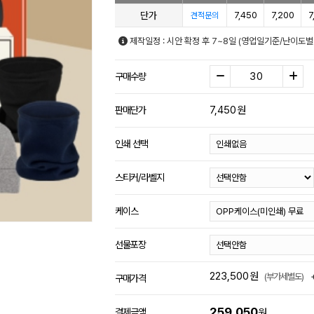
단가
7,450
7,200
7
견적문의
제작일정 : 시안 확정 후 7~8일 (영업일기준/난이도별
구매수량
7,450
원
판매단가
인쇄 선택
스티커/라벨지
케이스
선물포장
223,500
원
(부가세별도)
구매가격
259,050
결제금액
원