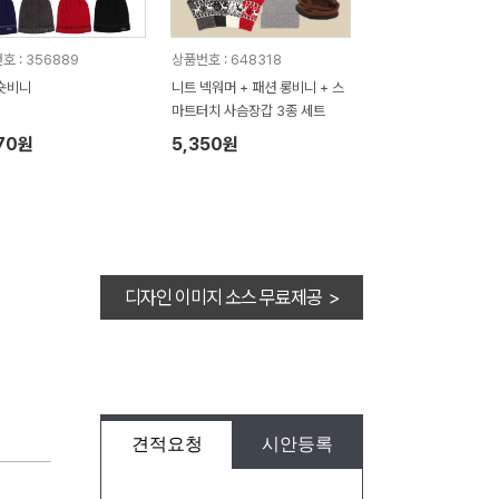
호 : 356889
상품번호 : 648318
숏비니
니트 넥워머 + 패션 롱비니 + 스
마트터치 사슴장갑 3종 세트
70원
5,350원
디자인 이미지 소스 무료제공 >
견적요청
시안등록