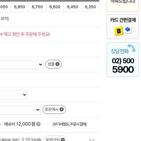
약속드립니다
,050
6,850
6,750
6,600
6,450
6,350
 상이)
카드 간편결제
※ 재고 확인 후 주문해 주세요!
상담전화
02) 500
샘플
5900
포장예시
원
+
배송비
12,000
(부가세별도,주문시결제)
3,353
회원가입
대박머니적립
원