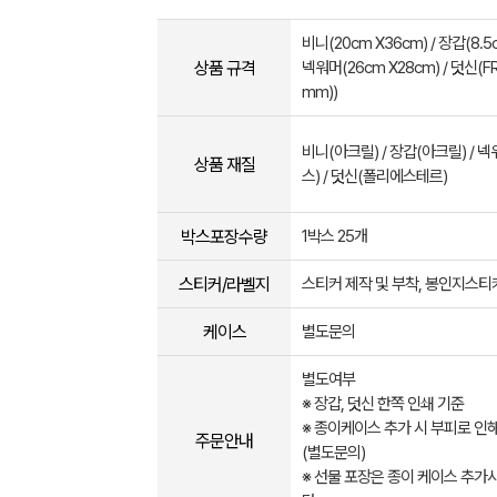
비니(20cm X36cm) / 장갑(8.5c
상품 규격
넥워머(26cm X28cm) / 덧신(FR
mm))
비니(아크릴) / 장갑(아크릴) /
상품 재질
스) / 덧신(폴리에스테르)
박스포장수량
1박스 25개
스티커/라벨지
스티커 제작 및 부착, 봉인지스티
케이스
별도문의
별도여부
※ 장갑, 덧신 한쪽 인쇄 기준
※ 종이케이스 추가 시 부피로 인
주문안내
(별도문의)
※ 선물 포장은 종이 케이스 추가