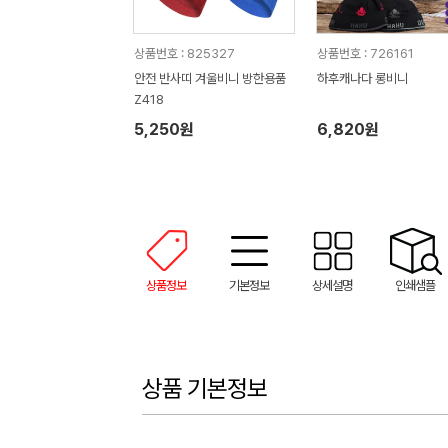
상품번호 : 825327
상품번호 : 726161
안전 반사띠 겨울비니 방한용품
하후캐나다 롱비니
Z418
5,250원
6,820원
상품정보
기본정보
상세설명
인쇄샘플
상품 기본정보