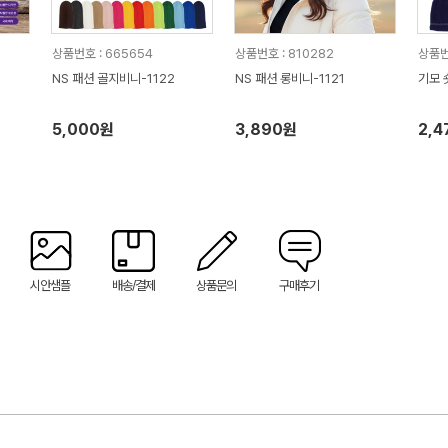
상품번호 : 665654
상품번호 : 810282
상품번
NS 패션 골지비니-1122
NS 패션 롱비니-1121
기모 
5,000원
3,890원
2,4
시안샘플
배송/결제
상품문의
구매후기