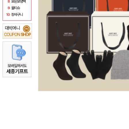
8
보온보냉백
9
물티슈
10
장바구니
대박머니
₩
COUPON
SHOP
모바일에서도
세종기프트