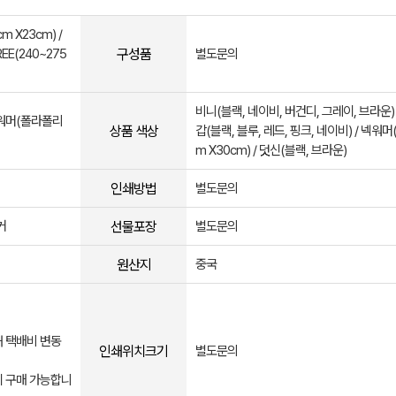
m X23cm) /
구성품
EE(240~275
별도문의
비니(블랙, 네이비, 버건디, 그레이, 브라운) 
 넥워머(폴라폴리
상품 색상
갑(블랙, 블루, 레드, 핑크, 네이비) / 넥워머(
m X30cm) / 덧신(블랙, 브라운)
인쇄방법
별도문의
선물포장
커
별도문의
원산지
중국
해 택배비 변동
인쇄위치크기
별도문의
시 구매 가능합니