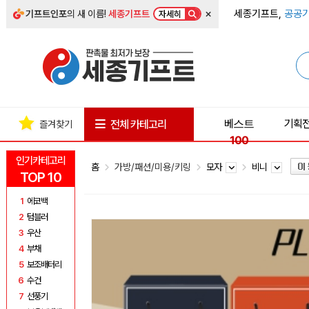
×
세종기프트,
공공기
기프트인포
의 새 이름!
세종기프트
자세히
베스트
기획
전체 카테고리
즐겨찾기
100
인기카테고리
홈
가방/패션/미용/키링
모자
비니
TOP 10
1
에코백
2
텀블러
3
우산
4
부채
5
보조배터리
6
수건
7
선풍기