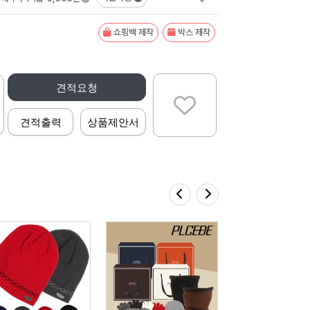
쇼핑백 제작
박스 제작
견적요청
견적출력
상품제안서