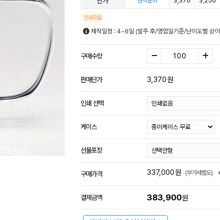
단가
3,370
3,250
견적문의
인쇄무료
제작일정 : 4~6일 (발주 후/영업일기준/난이도별 상이
구매수량
3,370
원
판매단가
인쇄 선택
케이스
선물포장
337,000
원
(부가세별도)
구매가격
383,900
결제금액
원