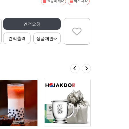
쇼핑백 제작
박스 제작
견적요청
견적출력
상품제안서