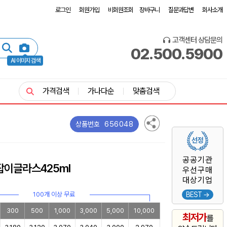
로그인
회원가입
비회원조회
장바구니
질문과답변
회사소개
고객센터 상담문의
02.500.5900
AI 이미지 검색
가격검색
가나다순
맞춤검색
656048
상품번호
공공기관
잡이글라스425ml
우선구매
대상기업
100개 이상 무료
BEST →
300
500
1,000
3,000
5,000
10,000
최저가
를