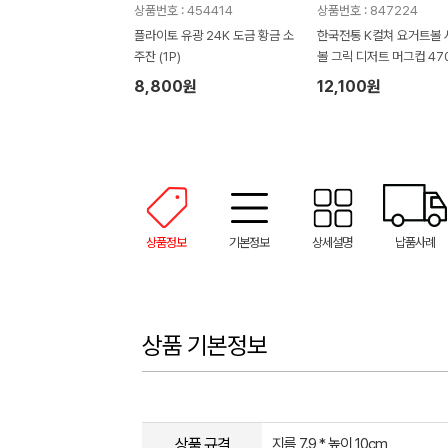
상품번호 : 454414
상품번호 : 847224
플라이토 유광 24K 도금 황금 소
한국전통 K컬쳐 요거트볼
주잔 (1P)
볼 그릭 디저트 머그컵 470
P 기프팅
8,800원
12,100원
상품정보
기본정보
상세설명
납품사례
상품 기본정보
상품 규격
지름 7.9 * 높이 10cm