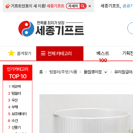
×
세종기프트,
공공기
기프트인포
의 새 이름!
세종기프트
자세히
베스트
기획
전체 카테고리
즐겨찾기
100
인기카테고리
홈
텀블러/주방/식품
물컵/종이컵
유리컵/글
TOP 10
1
에코백
2
텀블러
3
우산
4
부채
5
보조배터리
6
수건
7
선풍기