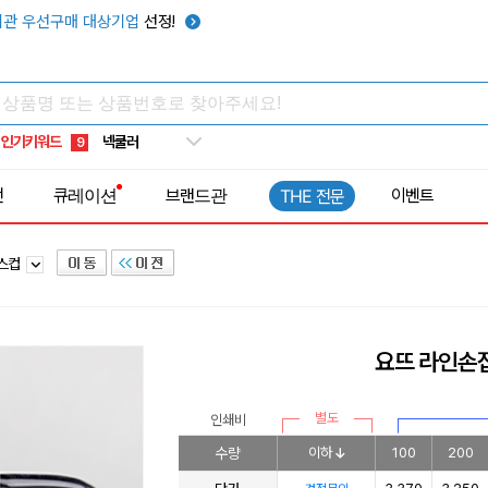
키캡
5
관 우선구매 대상기업
선정!
우산
6
텀블러
7
쿨토시
8
인기키워드
넥쿨러
9
타포린가방
10
전
큐레이션
브랜드관
이벤트
THE 전문
선풍기
1
라스컵
요뜨 라인손
별도
인쇄비
수량
이하
100
200