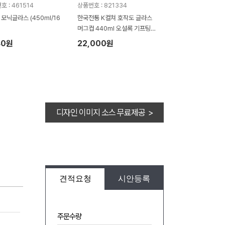
 : 461514
상품번호 : 821334
 모닉글라스 (450ml/16
한국전통 K컬쳐 호작도 글라스
머그컵 440ml 오설록 기프팅
(보자기 포장)
40원
22,000원
디자인 이미지 소스 무료제공 >
견적요청
시안등록
주문수량