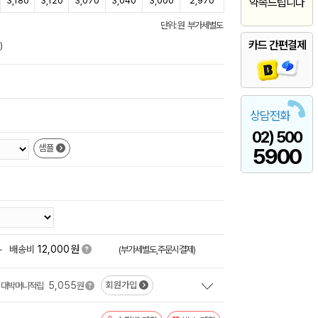
3,180
3,120
3,070
3,040
3,000
2,970
약속드립니다
단위: 원 부가세별도
카드 간편결제
)
상담전화
02) 500
샘플
5900
원
+
배송비
12,000
(부가세별도,주문시결제)
5,055
회원가입
대박머니적립
원