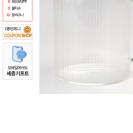
8
보온보냉백
9
물티슈
10
장바구니
대박머니
₩
COUPON
SHOP
모바일에서도
세종기프트