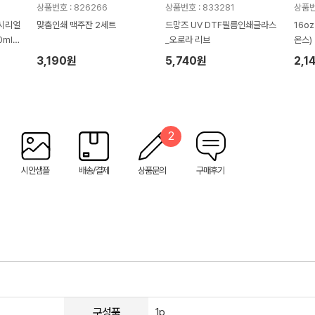
상품번호 : 826266
상품번호 : 833281
상품번호
 시리얼
맞춤인쇄 맥주잔 2세트
드망즈 UV DTF필름인쇄글라스
16oz
ml 2
_오로라 리브
온스)
3,190원
5,740원
2,1
2
시안샘플
배송/결제
상품문의
구매후기
구성품
1p