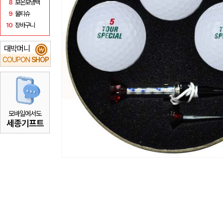
8
보온보냉백
9
물티슈
10
장바구니
대박머니
₩
COUPON
SHOP
모바일에서도
세종기프트