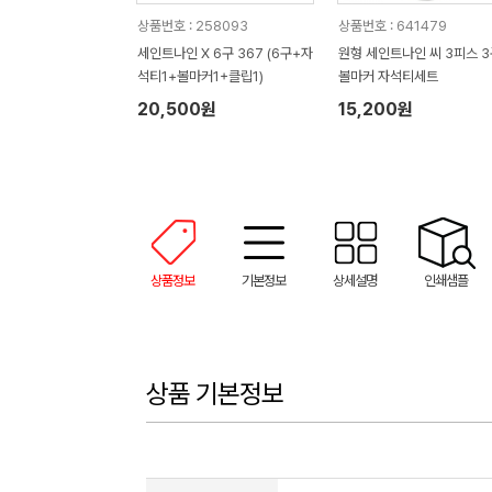
상품번호 : 258093
상품번호 : 641479
세인트나인 X 6구 367 (6구+자
원형 세인트나인 씨 3피스 3
석티1+볼마커1+클립1)
볼마커 자석티세트
20,500원
15,200원
상품정보
기본정보
상세설명
인쇄샘플
상품 기본정보