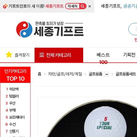
×
세종기프트,
공공기
기프트인포
의 새 이름!
세종기프트
자세히
베스트
기획전
전체 카테고리
즐겨찾기
100
인기카테고리
홈
차량/골프/레저/계절
골프용품
골프용품세
TOP 10
1
에코백
2
텀블러
3
우산
4
부채
5
보조배터리
6
수건
7
선풍기