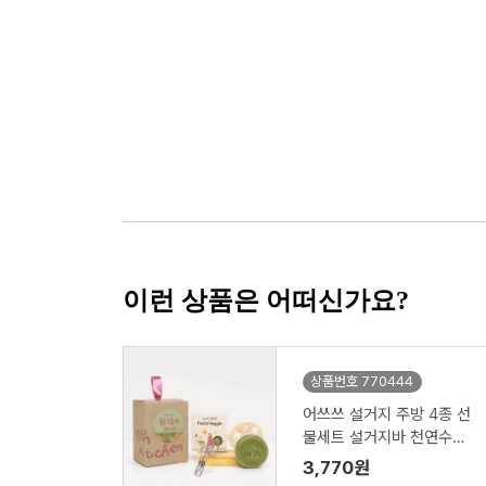
이런 상품은 어떠신가요?
상품번호 770444
어쓰쓰 설거지 주방 4종 선
물세트 설거지바 천연수세
미 제로웨이스트키트
3,770원