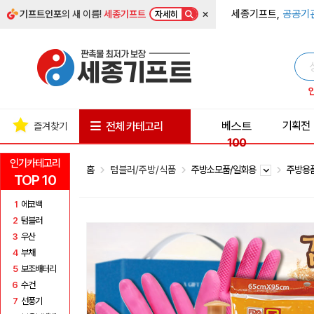
×
세종기프트,
공공기
기프트인포
의 새 이름!
세종기프트
자세히
베스트
기획전
전체 카테고리
즐겨찾기
100
인기카테고리
홈
텀블러/주방/식품
주방소모품/일회용
주방용
TOP 10
1
에코백
2
텀블러
3
우산
4
부채
5
보조배터리
6
수건
7
선풍기