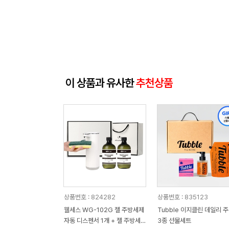
이 상품과 유사한
추천상품
상품번호 : 824282
상품번호 : 835123
웰세스 WG-102G 젤 주방세제
Tubble 이지클린 데일리 
자동 디스펜서 1개 + 젤 주방세
3종 선물세트