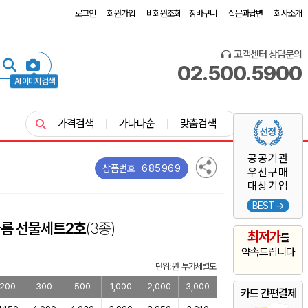
로그인
회원가입
비회원조회
장바구니
질문과답변
회사소개
고객센터 상담문의
02.500.5900
AI 이미지 검색
가격검색
가나다순
맞춤검색
공공기관
685969
상품번호
우선구매
대상기업
BEST →
아름 선물세트2호
(3종)
최저가
를
약속드립니다
단위: 원 부가세별도
200
300
500
1,000
2,000
3,000
카드 간편결제