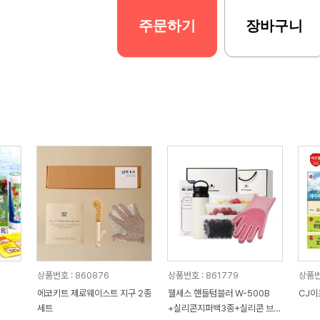
주문하기
장바구니
상품번호 : 860876
상품번호 : 861779
상품번
에코키트 제로웨이스트 지구 2종
웰세스 핸들텀블러 W-500B
CJ이
세트
+실리콘지퍼백3종+실리콘 브러