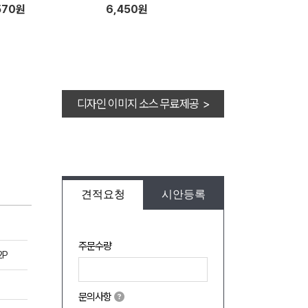
570원
6,450원
디자인 이미지 소스 무료제공 >
견적요청
시안등록
주문수량
2P
문의사항