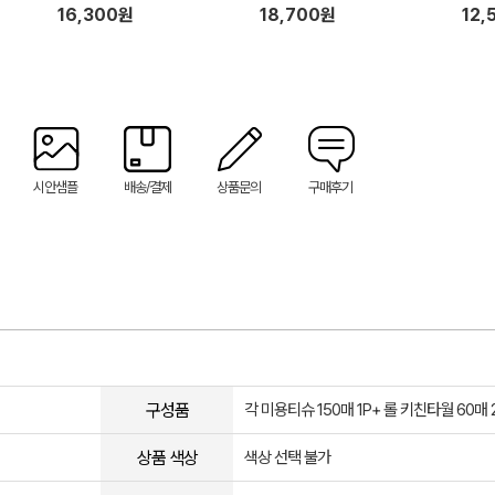
시 설거지 수세미 일체형 고무장
16,300원
18,700원
12,
갑 1P 세트
시안샘플
배송/결제
상품문의
구매후기
구성품
각 미용티슈 150매 1P+ 롤 키친타월 60매 
상품 색상
색상 선택 불가