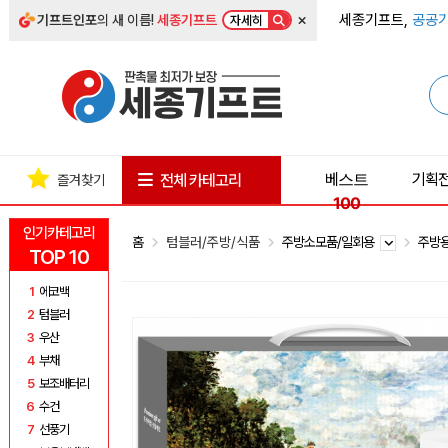
×
세종기프트,
공공기
기프트인포
의 새 이름!
세종기프트
자세히
베스트
기획
전체 카테고리
즐겨찾기
100
인기카테고리
홈
텀블러/주방/식품
주방소모품/일회용
주방
TOP 10
1
에코백
2
텀블러
3
우산
4
부채
5
보조배터리
6
수건
7
선풍기