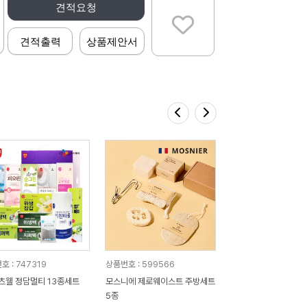
견적요청
견적출력
상품제안서
호 : 747319
상품번호 : 599566
츠웰 정담멀티 13종세트
모스니에 제로웨이스트 주방세트
5종