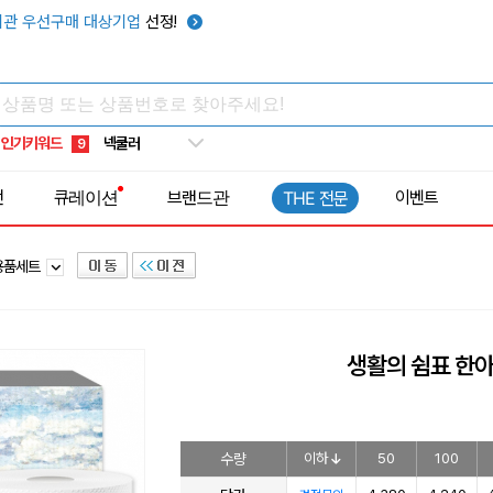
우산
6
관 우선구매 대상기업
선정!
텀블러
7
쿨토시
8
넥쿨러
9
인기키워드
타포린가방
10
선풍기
1
전
큐레이션
브랜드관
이벤트
THE 전문
용품세트
생활의 쉼표 한
수량
이하
50
100