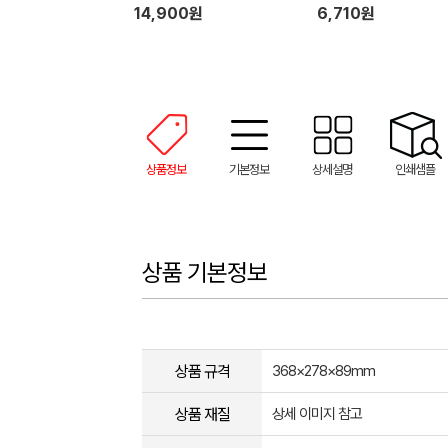
핸드타올 + 기프트박스
14,900원
6,710원
상품정보
기본정보
상세설명
인쇄샘플
상품 기본정보
상품 규격
368×278×89mm
상품 재질
상세 이미지 참고