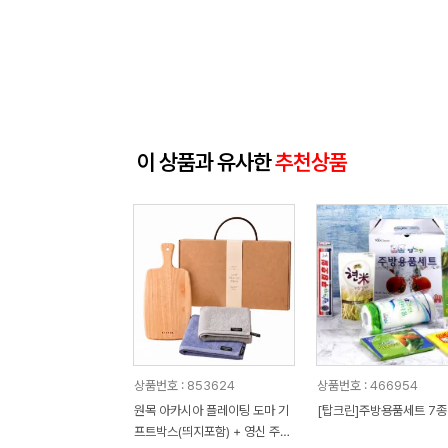
이 상품과 유사한
추천상품
상품번호 : 853624
상품번호 : 466954
원목 아카시아 플레이팅 도마 기
[탑크린]주방용품세트 7종
프트박스(띄지포함) + 영신 주방