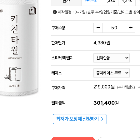
단가
4,380
4,240
견적문의
제작일정 : 3~7일 (발주 후/영업일기준/난이도별 상이
구매수량
4,380
원
판매단가
스티커/라벨지
케이스
219,000
원
(부가세별도)
구매가격
301,400
결제금액
원
최저가 보장제 신청하기
〉