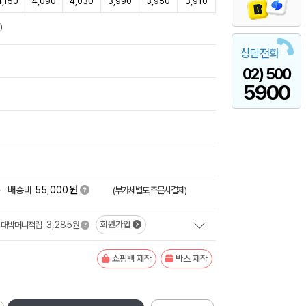
4,150
4,090
4,030
3,990
3,950
3,910
)
상담전화
02) 500
5900
원
+
배송비
55,000
(부가세별도,주문시결제)
3,285
회원가입
대박머니적립
원
쇼핑백 제작
박스 제작