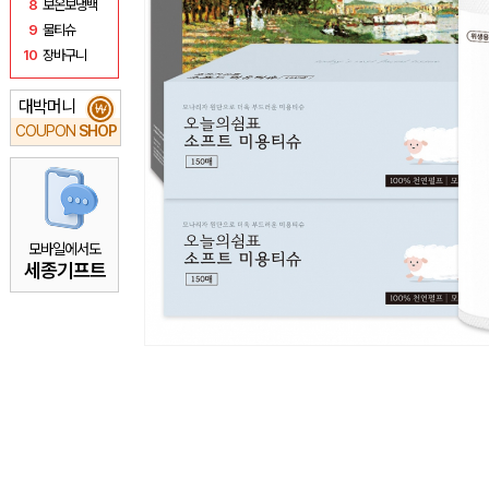
8
보온보냉백
9
물티슈
10
장바구니
대박머니
₩
COUPON
SHOP
모바일에서도
세종기프트