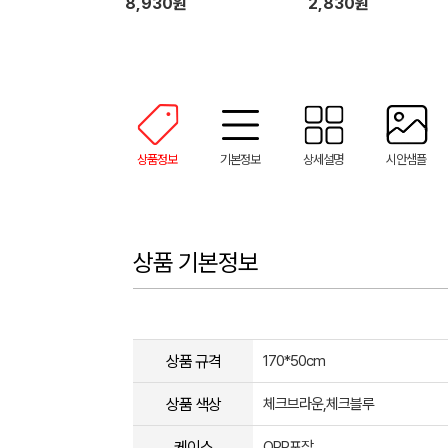
8,930원
2,830원
상품정보
기본정보
상세설명
시안샘플
상품 기본정보
상품 규격
170*50cm
상품 색상
체크브라운,체크블루
케이스
OPP포장