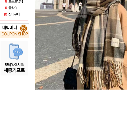
8
보온보냉백
9
물티슈
10
장바구니
대박머니
₩
COUPON
SHOP
모바일에서도
세종기프트