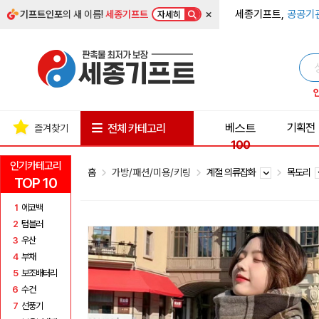
×
세종기프트,
공공기
기프트인포
의 새 이름!
세종기프트
자세히
베스트
기획전
전체 카테고리
즐겨찾기
100
인기카테고리
홈
가방/패션/미용/키링
계절 의류잡화
목도리
TOP 10
1
에코백
2
텀블러
3
우산
4
부채
5
보조배터리
6
수건
7
선풍기