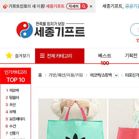
×
세종기프트,
공공기
기프트인포
의 새 이름!
세종기프트
자세히
베스트
기획전
전체 카테고리
즐겨찾기
100
인기카테고리
홈
가방/패션/미용/키링
에코백/쇼핑백
타포린
TOP 10
1
에코백
2
텀블러
3
우산
4
부채
5
보조배터리
6
수건
7
선풍기