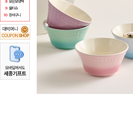
8
보온보냉백
9
물티슈
10
장바구니
대박머니
₩
COUPON
SHOP
모바일에서도
세종기프트