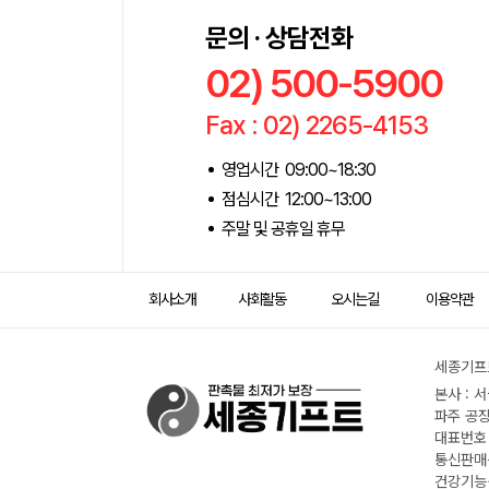
문의 · 상담전화
02) 500-5900
Fax : 02) 2265-4153
영업시간 09:00~18:30
점심시간 12:00~13:00
주말 및 공휴일 휴무
회사소개
사회활동
오시는길
이용약관
세종기프트
본사 : 
파주 공장
대표번호 :
통신판매신
건강기능식