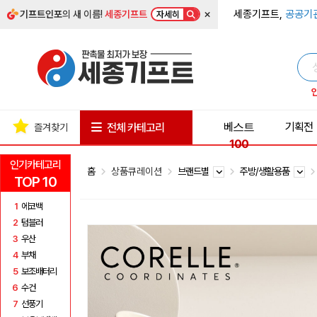
×
세종기프트,
공공기
기프트인포
의 새 이름!
세종기프트
자세히
베스트
기획전
전체 카테고리
즐겨찾기
100
인기카테고리
홈
상품큐레이션
브랜드별
주방/생활용품
TOP 10
1
에코백
2
텀블러
3
우산
4
부채
5
보조배터리
6
수건
7
선풍기