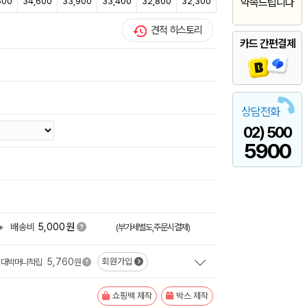
500
34,600
33,900
33,400
32,800
32,300
약속드립니다
견적 히스토리
카드 간편결제
상담전화
02) 500
5900
원
+
배송비
5,000
(부가세별도,주문시결제)
5,760
회원가입
대박머니적립
원
쇼핑백 제작
박스 제작