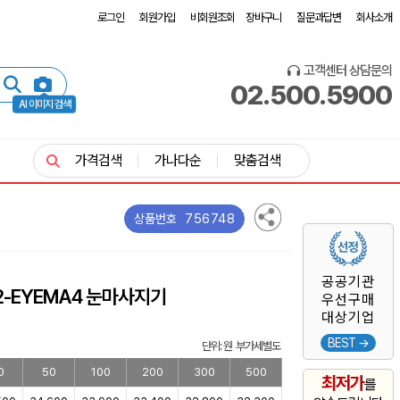
로그인
회원가입
비회원조회
장바구니
질문과답변
회사소개
고객센터 상담문의
02.500.5900
AI 이미지 검색
가격검색
가나다순
맞춤검색
756748
상품번호
공공기관
82-EYEMA4 눈마사지기
우선구매
대상기업
BEST →
단위: 원 부가세별도
0
50
100
200
300
500
최저가
를