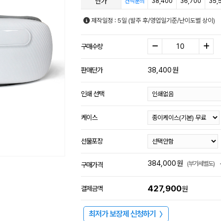
단가
38,400
36,700
35,
견적문의
제작일정 : 5일 (발주 후/영업일기준/난이도별 상이)
구매수량
38,400
원
판매단가
인쇄 선택
케이스
선물포장
384,000
원
(부가세별도)
구매가격
427,900
결제금액
원
최저가 보장제 신청하기
〉