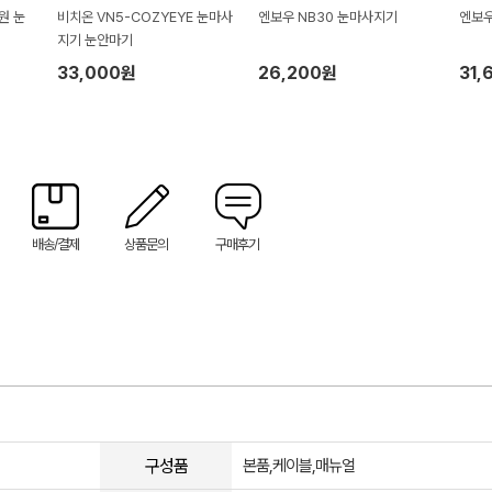
원 눈
비치온 VN5-COZYEYE 눈마사
엔보우 NB30 눈마사지기
엔보우
지기 눈안마기
33,000원
26,200원
31,
배송/결제
상품문의
구매후기
구성품
본품,케이블,매뉴얼