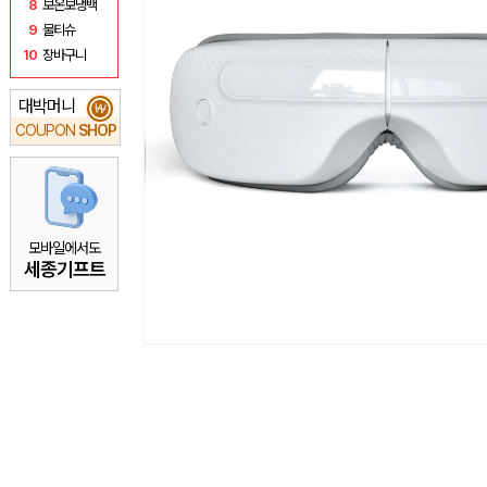
8
보온보냉백
9
물티슈
10
장바구니
대박머니
₩
COUPON
SHOP
모바일에서도
세종기프트