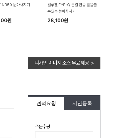
 NB50 눈마사지기
벨루젠 EYE-Q 온열 진동 앞을볼
수있는 눈마사지기
600원
28,100원
디자인 이미지 소스 무료제공 >
견적요청
시안등록
주문수량