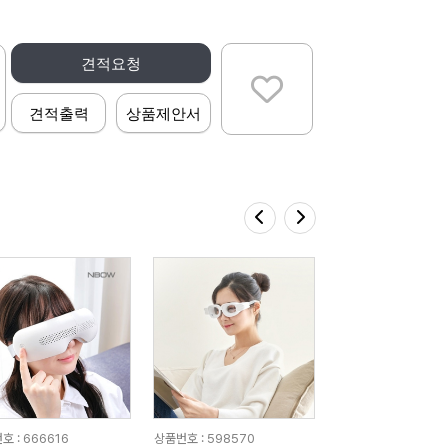
견적요청
견적출력
상품제안서
호 : 666616
상품번호 : 598570