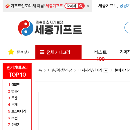
×
세종기프트,
공공기
기프트인포
의 새 이름!
세종기프트
자세히
베스트
기획
전체 카테고리
즐겨찾기
100
인기카테고리
홈
티슈/위생/건강
마사지건/안마기
눈마사지
TOP 10
1
에코백
2
텀블러
3
우산
4
부채
5
보조배터리
6
수건
7
선풍기