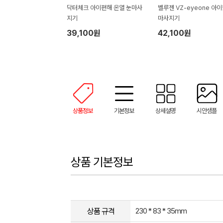
닥터체크 아이편해 온열 눈마사
벨루젠 VZ-eyeone 아이
지기
마사지기
39,100원
42,100원
상품정보
기본정보
상세설명
시안샘플
상품 기본정보
상품 규격
230 * 83 * 35mm