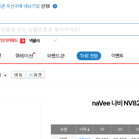
키캡
5
관 우선구매 대상기업
선정!
우산
6
텀블러
7
쿨토시
8
인기키워드
넥쿨러
9
타포린가방
10
전
큐레이션
브랜드관
이벤트
THE 전문
선풍기
1
기
naVee 나비 NV
수량
이하
10
20
3