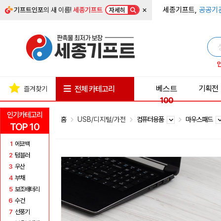
×
세종기프트,
공공기
기프트인포
의 새 이름!
세종기프트
자세히
베스트
기획전
전체 카테고리
즐겨찾기
100
인기카테고리
홈
USB/디지털/가전
컴퓨터용품
마우스패드
TOP 10
1
에코백
2
텀블러
3
우산
4
부채
5
보조배터리
6
수건
7
선풍기