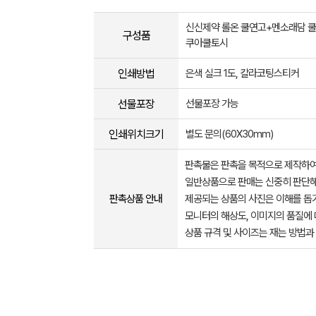
신신제약 롤온 쿨연고+멘소래담 
구성품
쿠아쿨토시
인쇄방법
은색 실크 1도, 칼라코팅스티커
선물포장
선물포장 가능
인쇄위치크기
별도 문의(60X30mm)
판촉물은 판촉을 목적으로 제작하여
일반상품으로 판매는 신중히 판단해
판촉상품 안내
제공되는 상품의 사진은 이해를 
모니터의 해상도, 이미지의 품질에 
상품 규격 및 사이즈는 재는 방법과