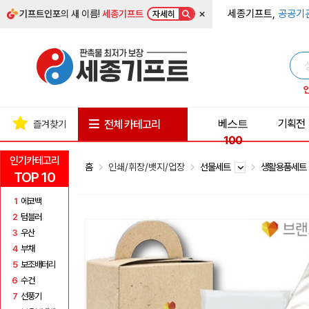
×
세종기프트,
공공기
기프트인포
의 새 이름!
세종기프트
자세히
베스트
기획전
전체 카테고리
즐겨찾기
100
인기카테고리
홈
인쇄/휘장/뱃지/업장
선물세트
생활용품세
TOP 10
1
에코백
2
텀블러
3
우산
4
부채
5
보조배터리
6
수건
7
선풍기