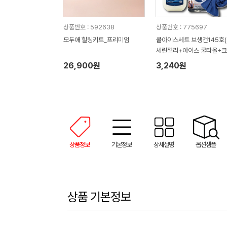
상품번호 : 592638
상품번호 : 775697
모두애 힐링키트_프리미엄
쿨아이스세트 브생건145호
세린젤리+아이스 쿨타올+
넥스 쿨링물티슈)
26,900원
3,240원
상품정보
기본정보
상세설명
옵션샘플
상품 기본정보