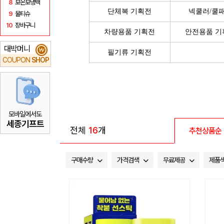
8
보온보냉백
단체복 기획전
넥쿨러/쿨
9
물티슈
10
장바구니
차량용품 기획전
안전용품 기
대박머니
₩
필기류 기획전
COUPON
SHOP
모바일에서도
세종기프트
전체
16
개
추천상품순
구매수량
가격검색
무료제공
제품