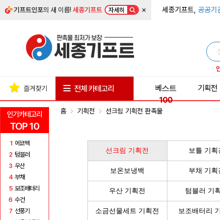
×
세종기프트,
공공기
기프트인포
의 새 이름!
세종기프트
자세히
베스트
기획전
전체 카테고리
즐겨찾기
100
홈
기획전
선크림 기획전 판촉물
인기카테고리
TOP 10
1
에코백
선크림 기획전
보틀 기획
2
텀블러
3
우산
보온보냉백
부채 기획
4
부채
5
보조배터리
우산 기획전
텀블러 기
6
수건
7
선풍기
소금선물세트 기획전
보조배터리 