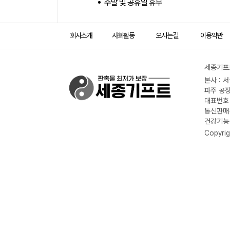
주말 및 공휴일 휴무
회사소개
사회활동
오시는길
이용약관
세종기프트
본사 : 
파주 공장
대표번호 :
통신판매신
건강기능식
Copyrig