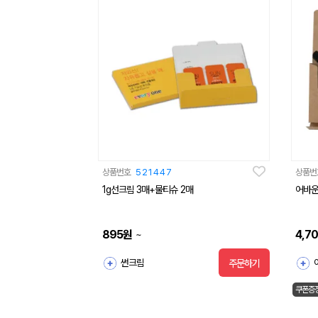
상품번호
521447
상품번
1g선크림 3매+물티슈 2매
어바운
895
원
4,7
~
썬크림
주문하기
쿠폰증