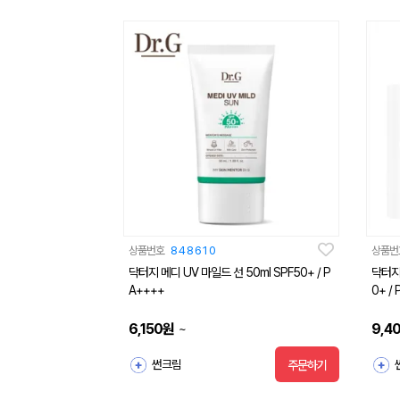
상품번호
848610
상품번
닥터지 메디 UV 마일드 선 50ml SPF50+ / P
닥터지 
A++++
0+ / 
6,150
원
9,4
~
썬크림
주문하기