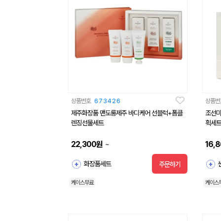
상품번호
673426
상품번
제주화장품 맨도롱제주 바디케어 선블럭+폼클
조선미녀
렌징선물세트
획세
22,300
원
16,
~
화장품세트
주문하기
케이스무료
케이스