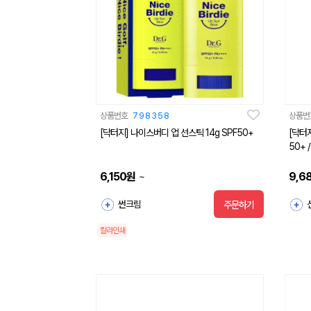
상품번호
798358
상품번
[닥터지] 나이스버디 업 선스틱 14g SPF50+
[닥터
50+ 
6,150
원
9,6
~
썬크림
주문하기
칼라인쇄