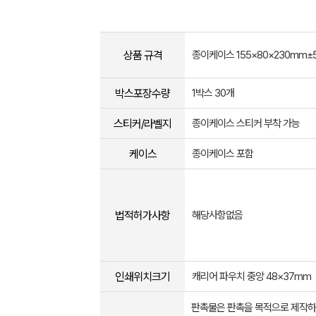
상품 규격
종이케이스 155×80×230mm±
박스포장수량
1박스 30개
스티커/라벨지
종이케이스 스티커 부착 가능
케이스
종이케이스 포함
법적허가사항
해당사항없음
인쇄위치크기
캐리어 파우치 중앙 48×37mm
판촉물은 판촉을 목적으로 제작하