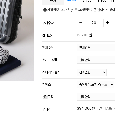
단가
19,700
18,800
18
견적문의
제작일정 : 3~7일 (발주 후/영업일기준/난이도별 상이
구매수량
19,700
원
판매단가
인쇄 선택
추가 구성품
스티커/라벨지
케이스
선물포장
394,000
원
(부가세별도)
구매가격