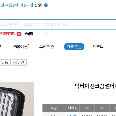
우산
6
관 우선구매 대상기업
선정!
텀블러
7
쿨토시
8
넥쿨러
9
인기키워드
타포린가방
10
선풍기
1
전
큐레이션
브랜드관
이벤트
THE 전문
닥터지 선크림 썸머 레
수량
이하
20
30