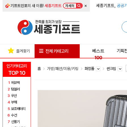
×
세종기프트,
공공기
기프트인포
의 새 이름!
세종기프트
자세히
베스트
기획
전체 카테고리
즐겨찾기
100
인기카테고리
홈
가방/패션/미용/키링
화장품
썬크림
TOP 10
1
에코백
2
텀블러
3
우산
4
부채
5
보조배터리
6
수건
7
선풍기