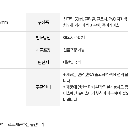
선크림 50ml, 쿨타월, 쿨토시, PVC 지퍼백
구성품
5mm
치 2개, 캐리어 빅 파우치, 종이케이스
인쇄방법
에폭시 스티커
선물포장
선물포장 가능
원산지
대한민국 외
※ 제품은 랜덤(혼합) 출고되며 색상 선택 
니다.
주문안내
※ 제품에 일반스티커 부착은 불가능하고 
이스에만 일반스티커 부착이 가능하며, 별
바랍니다.
여 무료로 제공하는 물건이며