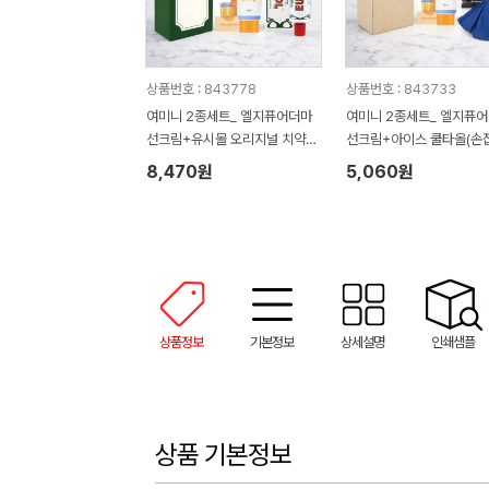
상품번호 : 843778
상품번호 : 843733
여미니 2종세트_ 엘지퓨어더마
여미니 2종세트_ 엘지퓨
선크림+유시몰 오리지널 치약4
선크림+아이스 쿨타올(손
0g(손잡이박스)
스)
8,470원
5,060원
상품정보
기본정보
상세설명
인쇄샘플
상품 기본정보