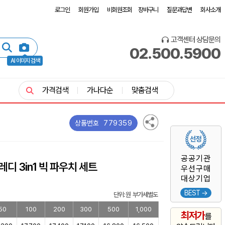
로그인
회원가입
비회원조회
장바구니
질문과답변
회사소개
고객센터 상담문의
02.500.5900
AI 이미지 검색
가격검색
가나다순
맞춤검색
779359
상품번호
공공기관
디 3in1 빅 파우치 세트
우선구매
대상기업
BEST →
단위: 원 부가세별도
50
100
200
300
500
1,000
최저가
를