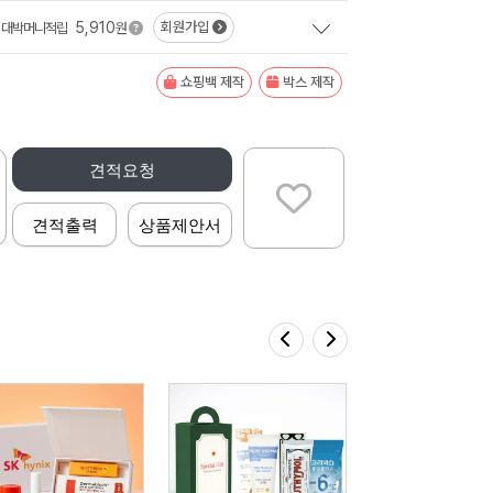
5,910
회원가입
대박머니적립
원
쇼핑백 제작
박스 제작
견적요청
견적출력
상품제안서