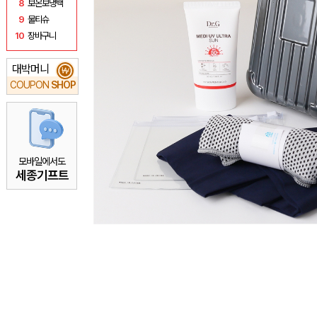
8
보온보냉백
9
물티슈
10
장바구니
대박머니
₩
COUPON
SHOP
모바일에서도
세종기프트