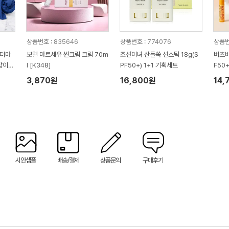
상품번호 : 835646
상품번호 : 774076
상품번
어더마
보델 마르세유 썬크림 크림 70m
조선미녀 산들쑥 선스틱 18g(S
버츠비
잡이박
l [K348]
PF50+) 1+1 기획세트
F50
싸바
3,870원
16,800원
14,
시안샘플
배송/결제
상품문의
구매후기