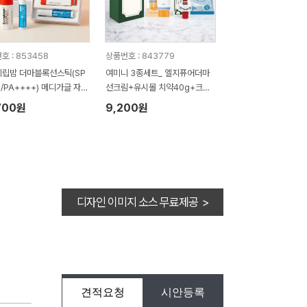
호 : 853458
상품번호 : 843779
립밤 더마블록선스틱(SP
여미니 3종세트_ 엘지퓨어더마
+/PA++++) 메디가글 자석
선크림+유시몰 치약40g+크리
리케이스세트
넥스 쿨링물티슈(손잡이박스)
700원
9,200원
디자인 이미지 소스 무료제공 >
견적요청
시안등록