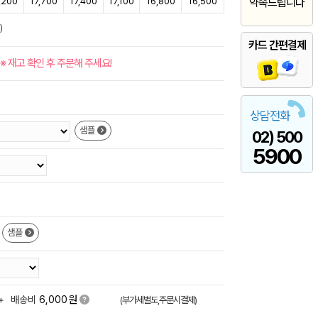
,200
17,700
17,400
17,100
16,800
16,500
약속드립니다
)
카드 간편결제
※ 재고 확인 후 주문해 주세요!
상담전화
샘플
02) 500
5900
샘플
원
+
배송비
6,000
(부가세별도,주문시결제)