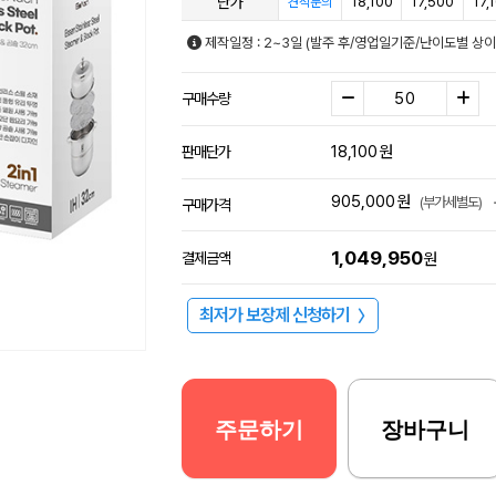
단가
18,100
17,500
17,
견적문의
제작일정 : 2~3일 (발주 후/영업일기준/난이도별 상이
구매수량
18,100
원
판매단가
905,000
원
(부가세별도)
구매가격
1,049,950
결제금액
원
최저가 보장제 신청하기
〉
주문하기
장바구니