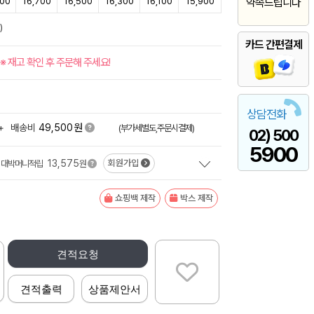
100
16,700
16,500
16,300
16,100
15,900
약속드립니다
)
카드 간편결제
※ 재고 확인 후 주문해 주세요!
상담전화
원
+
배송비
49,500
(부가세별도,주문시결제)
02) 500
5900
13,575
회원가입
대박머니적립
원
쇼핑백 제작
박스 제작
견적요청
견적출력
상품제안서