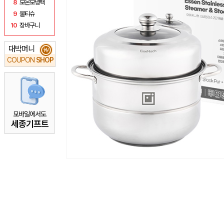
8
보온보냉백
9
물티슈
10
장바구니
대박머니
₩
COUPON
SHOP
모바일에서도
세종기프트