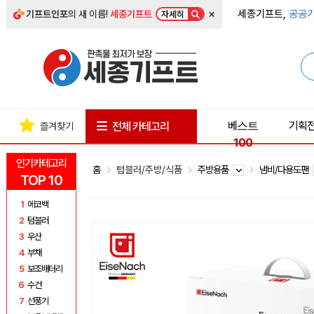
×
세종기프트,
공공기
기프트인포
의 새 이름!
세종기프트
자세히
베스트
기획
전체 카테고리
즐겨찾기
100
인기카테고리
홈
텀블러/주방/식품
주방용품
냄비/다용도팬
TOP 10
1
에코백
2
텀블러
3
우산
4
부채
5
보조배터리
6
수건
7
선풍기