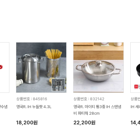
상품번호 : 845816
상품번호 : 832142
상품번호
양수냄
영국R. IH 누들팟 4.3L
영국R. 마이티 통3중 IH 스텐냄
IH 
비 파티웍 28cm
18,200원
22,200원
14,