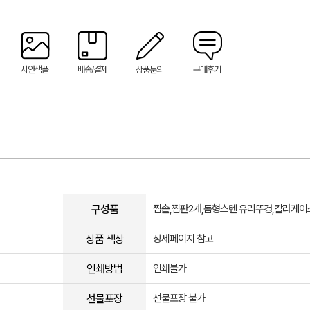
시안샘플
배송/결제
상품문의
구매후기
구성품
찜솥,찜판2개,돔형스텐 유리뚜겅,칼라케이
상품 색상
상세페이지 참고
인쇄방법
인쇄불가
선물포장
선물포장 불가