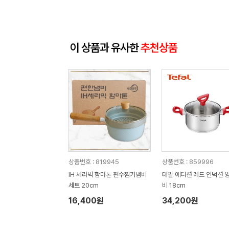
이 상품과 유사한
추천상품
상품번호 : 819945
상품번호 : 859996
IH 세라믹 함마톤 편수찜기냄비
테팔 에디션 레드 인덕션 
세트 20cm
비 18cm
16,400원
34,200원