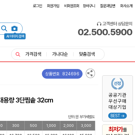
로그인
회원가입
비회원조회
장바구니
질문과답변
회사소개
고객센터 상담문의
02.500.5900
AI 이미지 검색
가격검색
가나다순
맞춤검색
824696
상품번호
공공기관
대용량 3단찜솥 32cm
우선구매
대상기업
BEST →
단위: 원 부가세별도
00
300
500
1,000
2,000
3,000
최저가
를