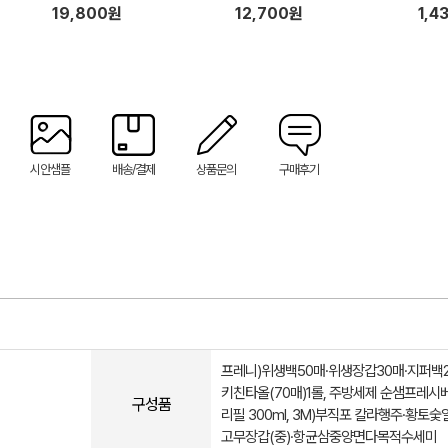
콘 브러시 설거지 수세미 일체형
설거지 수세미 일체형 고무장갑
19,800원
12,700원
1,4
고무장갑 1P 세트
1P 세트
시안샘플
배송/결제
상품문의
구매후기
프레니)위생백50매·위생장갑30매·지퍼백2
키친타올(70매)1롤, 주방세제 순샘프레시
구성품
리필 300ml, 3M)부직포 칼라행주·황토
고무장갑(중)·항균삼중양면다목적수세미