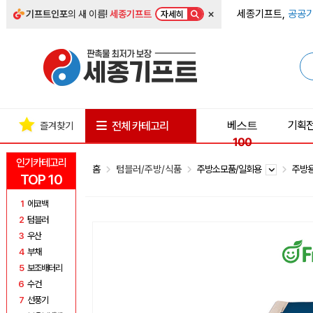
×
세종기프트,
공공기
기프트인포
의 새 이름!
세종기프트
자세히
베스트
기획
전체 카테고리
즐겨찾기
100
인기카테고리
홈
텀블러/주방/식품
주방소모품/일회용
주방
TOP 10
1
에코백
2
텀블러
3
우산
4
부채
5
보조배터리
6
수건
7
선풍기