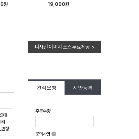
30원
19,000원
디자인 이미지 소스 무료제공 >
견적요청
시안등록
주문수량
0매·
베리
숯일반형
문의사항