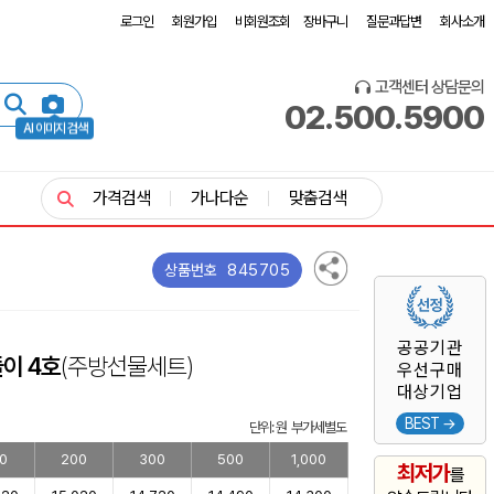
로그인
회원가입
비회원조회
장바구니
질문과답변
회사소개
고객센터 상담문의
02.500.5900
AI 이미지 검색
가격검색
가나다순
맞춤검색
845705
상품번호
공공기관
이 4호
(주방선물세트)
우선구매
대상기업
BEST →
단위: 원 부가세별도
0
200
300
500
1,000
최저가
를