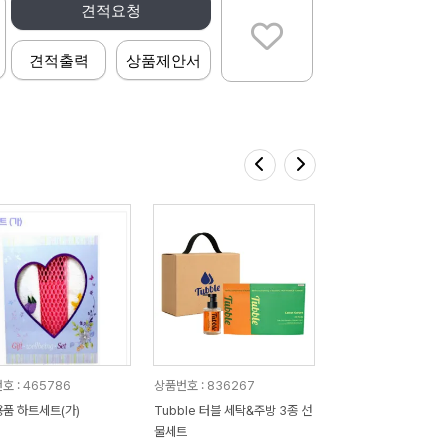
견적요청
견적출력
상품제안서
호 : 465786
상품번호 : 836267
품 하트세트(가)
Tubble 터블 세탁&주방 3종 선
물세트