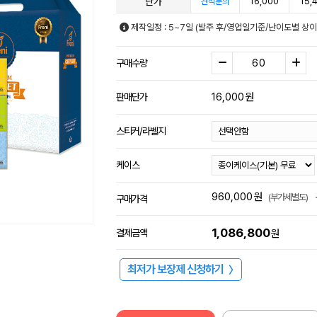
단가
16,000
15,
견적문의
제작일정 : 5~7일 (발주 후/영업일기준/난이도별 상이
구매수량
16,000
원
판매단가
스티커/라벨지
케이스
960,000
원
(부가세별도)
구매가격
1,086,800
결제금액
원
최저가 보장제 신청하기
〉