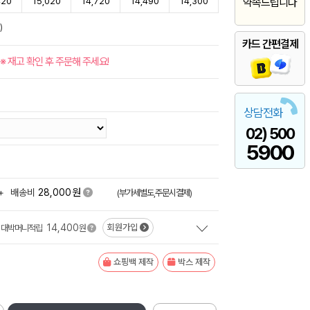
420
15,020
14,720
14,490
14,300
약속드립니다
)
카드 간편결제
※ 재고 확인 후 주문해 주세요!
상담전화
02) 500
5900
원
+
배송비
28,000
(부가세별도,주문시결제)
14,400
회원가입
대박머니적립
원
쇼핑백 제작
박스 제작