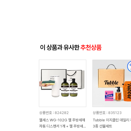
이 상품과 유사한
추천상품
상품번호 : 824282
상품번호 : 835123
웰세스 WG-102G 젤 주방세제
Tubble 이지클린 데일리
자동 디스펜서 1개 + 젤 주방세
3종 선물세트