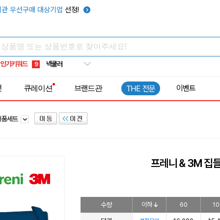
키캡
5
관 우선구매 대상기업
선정!
우산
6
텀블러
7
쿨토시
8
인기키워드
넥쿨러
9
타포린가방
10
전
큐레이션
브랜드관
이벤트
THE 전문
선풍기
1
용품세트
프레니＆3M 집들
수량
이하
60
10