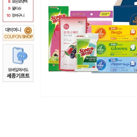
8
보온보냉백
9
물티슈
10
장바구니
대박머니
₩
COUPON
SHOP
모바일에서도
세종기프트