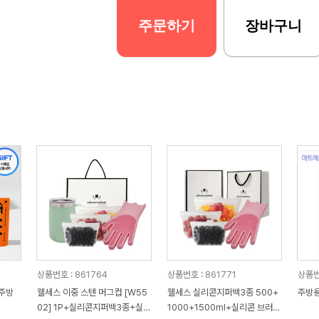
주문하기
장바구니
상품번호 : 861764
상품번호 : 861771
상품번
 주방
웰세스 이중 스텐 머그컵 [W55
웰세스 실리콘지퍼백3종 500+
주방용
02] 1P+실리콘지퍼백3종+실리
1000+1500ml+실리콘 브러시