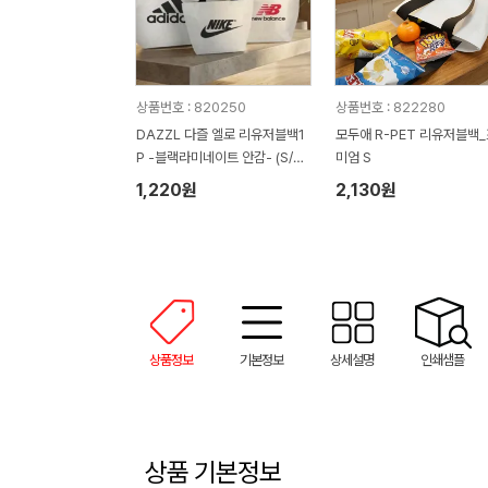
상품번호 : 820250
상품번호 : 822280
DAZZL 다즐 엘로 리유저블백1
모두애 R-PET 리유저블백
P -블랙라미네이트 안감- (S/M/
미엄 S
L)
1,220원
2,130원
상품정보
기본정보
상세설명
인쇄샘플
상품 기본정보