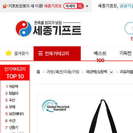
×
세종기프트,
공공기
기프트인포
의 새 이름!
세종기프트
자세히
베스트
기획전
전체 카테고리
즐겨찾기
100
인기카테고리
홈
가방/패션/미용/키링
에코백/쇼핑백
리유저
TOP 10
1
에코백
2
텀블러
3
우산
4
부채
5
보조배터리
6
수건
7
선풍기