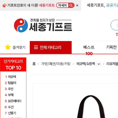
×
세종기프트,
공공기
기프트인포
의 새 이름!
세종기프트
자세히
베스트
기획전
전체 카테고리
즐겨찾기
100
인기카테고리
홈
가방/패션/미용/키링
에코백/쇼핑백
리유저
TOP 10
1
에코백
2
텀블러
3
우산
4
부채
5
보조배터리
6
수건
7
선풍기