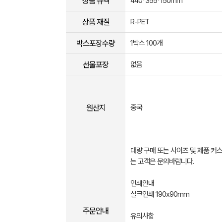
상품 규격
440*355*150mm
상품 재질
R-PET
박스포장수량
1박스 100개
선물포장
없음
원산지
중국
대량 구매 또는 사이즈 및 제품 커
는 고객은 문의바랍니다.
인쇄안내
실크인쇄 190x90mm
주문안내
유의사항