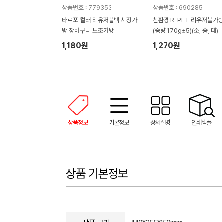
상품번호 : 779353
상품번호 : 690285
타르포 컬러 리유저블백 시장가
친환경 R-PET 리유저블가
방 장바구니 보조가방
(중량 170g±5)(소, 중, 대)
1,180원
1,270원
상품정보
기본정보
상세설명
인쇄샘플
상품 기본정보