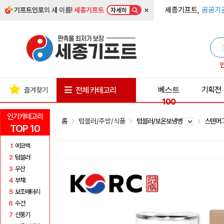
×
세종기프트,
공공기
기프트인포
의 새 이름!
세종기프트
자세히
베스트
기획전
전체 카테고리
즐겨찾기
100
인기카테고리
홈
텀블러/주방/식품
텀블러/보온보냉병
스텐머
TOP 10
1
에코백
2
텀블러
3
우산
4
부채
5
보조배터리
6
수건
7
선풍기