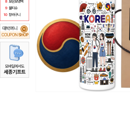
8
보온보냉백
9
물티슈
10
장바구니
대박머니
₩
COUPON
SHOP
모바일에서도
세종기프트