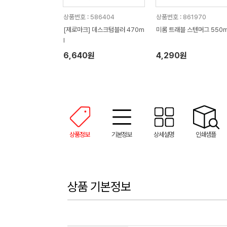
상품번호 : 586404
상품번호 : 861970
[제로마크] 데스크텀블러 470m
미롬 트래블 스텐머그 550m
l
6,640원
4,290원
상품정보
기본정보
상세설명
인쇄샘플
상품 기본정보