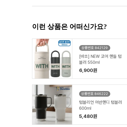
이런 상품은 어떠신가요?
상품번호 842129
[바쏘] NEW 코어 핸들 텀
블러 550ml
6,900원
상품번호 846222
텀블리언 어반핸디 텀블러
600ml
5,480원