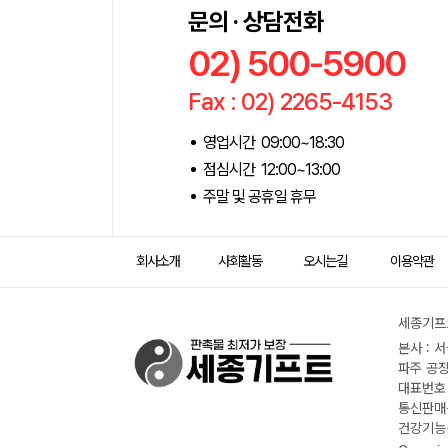
문의 · 상담전화
02) 500-5900
Fax : 02) 2265-4153
영업시간 09:00~18:30
점심시간 12:00~13:00
주말 및 공휴일 휴무
회사소개
사회활동
오시는길
이용약관
세종기프트
본사 : 
파주 공장
대표번호 :
통신판매신
건강기능식