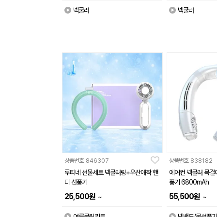
넥쿨러
넥쿨러
상품번호
846307
상품번호
838182
루티네 선물세트 넥쿨러링+우산애착 핸
에어컨 넥쿨러 목걸이
디 선풍기
풍기 6800mAh
25,500
원
55,500
원
~
~
여름쿨링키트
넥밴드/목선풍기