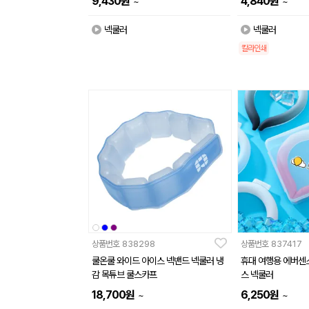
9,430
원
4,840
원
~
~
넥쿨러
넥쿨러
칼라인쇄
상품번호
838298
상품번호
837417
쿨온쿨 와이드 아이스 넥밴드 넥쿨러 냉
휴대 여행용 에버센
감 목튜브 쿨스카프
스 넥쿨러
18,700
원
6,250
원
~
~