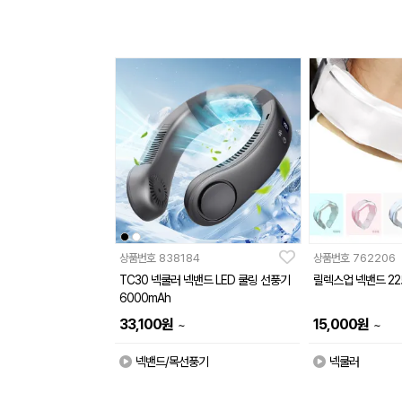
상품번호
838184
상품번호
762206
TC30 넥쿨러 넥밴드 LED 쿨링 선풍기
릴렉스업 넥밴드 22
6000mAh
33,100
원
15,000
원
~
~
넥밴드/목선풍기
넥쿨러