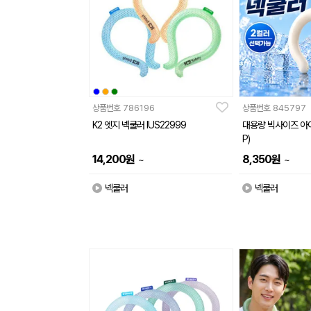
상품번호
786196
상품번호
845797
K2 엣지 넥쿨러 IUS22999
대용량 빅사이즈 아이스
P)
14,200
원
8,350
원
~
~
넥쿨러
넥쿨러