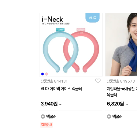
상품번호
844131
상품번호
849573
ALIO 아이넥 아이스 넥쿨러
차갑타올 국내생산 
목쿨러
3,940
원
6,820
원
~
~
넥쿨러
넥쿨러
칼라인쇄