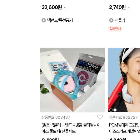
32,600
원
2,740
원
~
~
넥밴드/목선풍기
넥쿨러
칼라인쇄
상품번호
603437
상품번호
862327
(얼음 넥쿨러 넥밴드 +냉감 쿨타월+ 아
PCM냉매제 고급형
이스 쿨토시) 선물세트
이스스카프 개별박스
제작가능