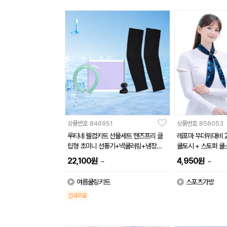
상품번호
846951
상품번호
856053
루티네 웰컴키트 선물세트 핸즈프리 클
레포마 무더위대비 2
립형 초미니 선풍기+넥쿨러링+냉장고
쿨토시 + 스토퍼 쿨
쿨토시
22,100
원
4,950
원
~
~
여름쿨링키트
스포츠가방
인쇄무료