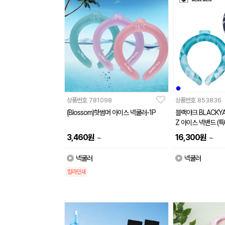
상품번호
781098
상품번호
853836
(Blossom)핫썸머 아이스 넥쿨러-1P
블랙야크 BLACKYA
Z 아이스 넥밴드 (특
3,460
원
16,300
원
~
~
넥쿨러
넥쿨러
칼라인쇄