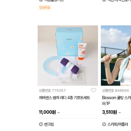
인쇄무료
상품번호
779357
상품번호
848694
에버센스 썸머 레디 4종 기프트세트
Blossom 쿨링 스
러 1P
11,000
원
3,510
원
~
~
썬크림
스카프/머플러