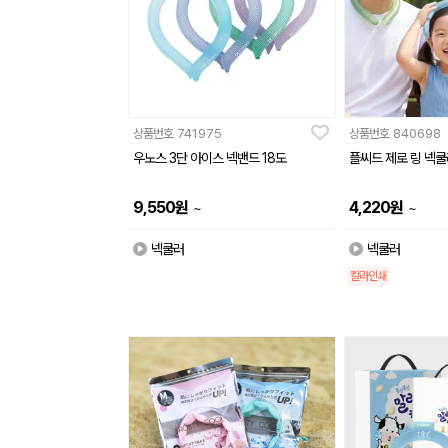
상품번호
741975
상품번호
840698
우노스 3단 아이스 넥밴드 18도
플씨드 제로 링 넥쿨
9,550
원
4,220
원
~
~
넥쿨러
넥쿨러
칼라인쇄