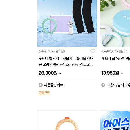
상품번호
846952
상품번호
786561
루티네 웰컴키트 선물세트 폴더블 휴대
베오나 쿨스카프 
용 쿨링 선풍기+넥쿨러링+냉장고쿨토
시
26,300
원
13,950
원
~
~
여름쿨링키트
다용도/멀티 파
인쇄무료