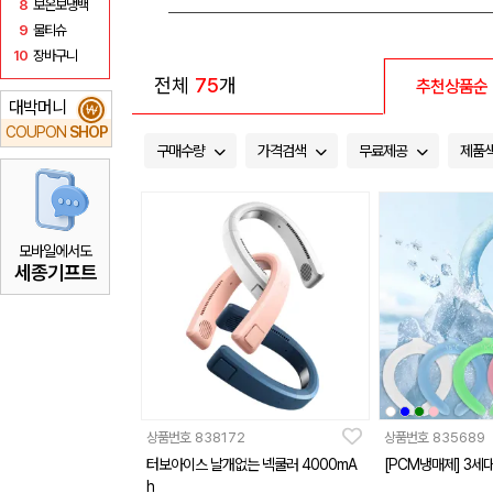
8
보온보냉백
9
물티슈
10
장바구니
전체
75
개
추천상품순
대박머니
₩
COUPON
SHOP
구매수량
가격검색
무료제공
제품
모바일에서도
세종기프트
상품번호
838172
상품번호
835689
터보아이스 날개없는 넥쿨러 4000mA
[PCM냉매제] 3세
h