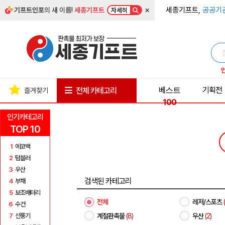
×
세종기프트,
공공기
기프트인포
의 새 이름!
세종기프트
자세히
베스트
기획전
전체 카테고리
즐겨찾기
100
인기카테고리
TOP 10
1
에코백
2
텀블러
3
우산
검색된 카테고리
4
부채
5
보조배터리
전체
레저/스포츠
6
수건
7
선풍기
계절판촉물
(8)
우산
(2)