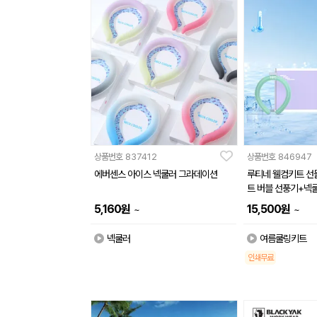
상품번호
837412
상품번호
846947
에버센스 아이스 넥쿨러 그라데이션
루티네 웰컴키트 선
트 버블 선풍기+넥
시
5,160
원
15,500
원
~
~
넥쿨러
여름쿨링키트
인쇄무료