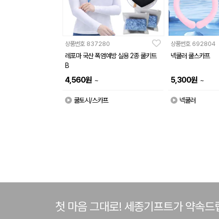
상품번호
837280
상품번호
692804
레포마 국산 폭염예방 실용 2종 쿨키트
넥쿨러 쿨스카프
B
4,560
원
5,300
원
~
~
쿨토시/스카프
넥쿨러
첫 마음 그대로! 세종기프트가 약속드