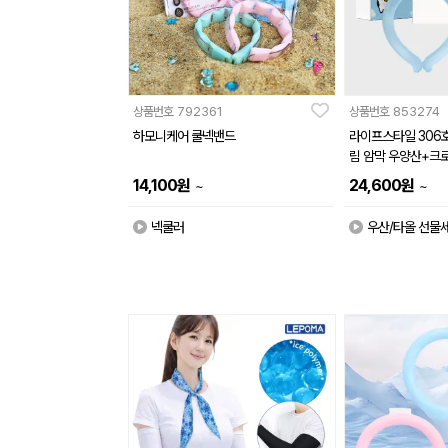
상품번호
792361
상품번호
853274
하모니케어 쿨넥밴드
라이프스타일 306호
림 암막 우양산+크
+아이스 넥쿨러)
14,100
원
24,600
원
~
~
넥쿨러
우산/타올 선물