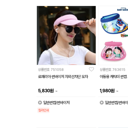
상품번호
751058
상품번호
763615
로페리아 썬바이저 자외선차단 모자
아동용 캐릭터 썬캡
5,830
원
1,980
원
~
~
일반썬캡/썬바이저
일반썬캡/썬바
칼라인쇄