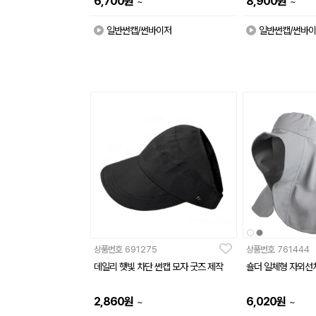
6,700
원
8,900
원
~
~
일반썬캡/썬바이저
일반썬캡/썬바
상품번호
691275
상품번호
761444
데일리 햇빛 차단 썬캡 모자 굿즈 제작
숄더 일체형 자외선
2,860
원
6,020
원
~
~