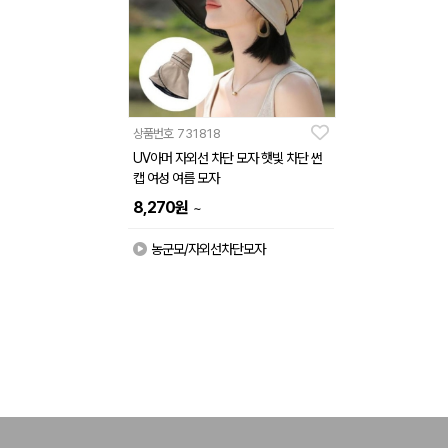
상품번호
731818
UV아머 자외선 차단 모자 햇빛 차단 썬
캡 여성 여름 모자
8,270
원
~
농군모/자외선차단모자