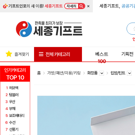
×
세종기프트,
공공기
기프트인포
의 새 이름!
세종기프트
자세히
베스트
기획전
전체 카테고리
즐겨찾기
100
인기카테고리
홈
가방/패션/미용/키링
화장품
립밤/틴트
TOP 10
1
에코백
2
텀블러
3
우산
4
부채
5
보조배터리
6
수건
7
선풍기