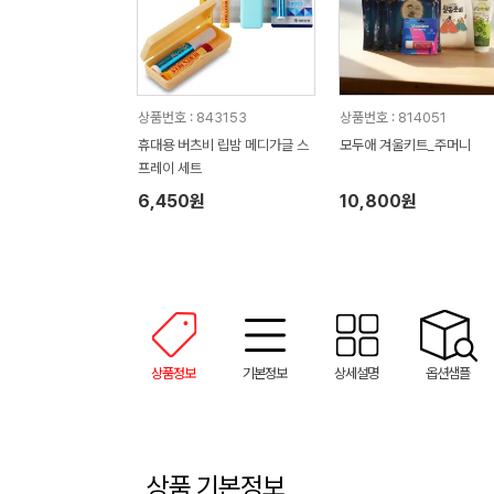
상품번호 : 843153
상품번호 : 814051
휴대용 버츠비 립밤 메디가글 스
모두애 겨울키트_주머니
프레이 세트
6,450원
10,800원
상품정보
기본정보
상세설명
옵션샘플
상품 기본정보