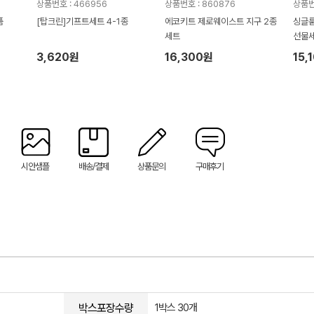
상품번호 : 466956
상품번호 : 860876
상품번
품
[탑크린]기프트세트 4-1종
에코키트 제로웨이스트 지구 2종
싱글룸
세트
선물세
3,620원
16,300원
15,
시안샘플
배송/결제
상품문의
구매후기
박스포장수량
1박스 30개