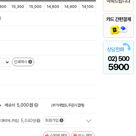
약속드립니다
,800
15,300
15,000
14,600
14,400
14,100
)
카드 간편결제
상담전화
02) 500
인쇄예시
5900
원
+
배송비
5,000
(부가세별도,주문시결제)
5,040
회원가입
대박머니적립
원
쇼핑백 제작
박스 제작