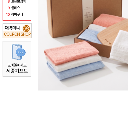
8
보온보냉백
9
물티슈
10
장바구니
대박머니
₩
COUPON
SHOP
모바일에서도
세종기프트