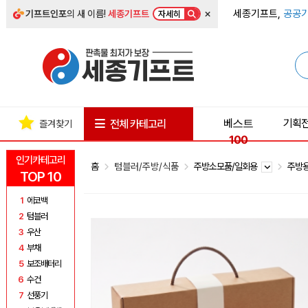
×
세종기프트,
공공기
기프트인포
의 새 이름!
세종기프트
자세히
베스트
기획
전체 카테고리
즐겨찾기
100
인기카테고리
홈
텀블러/주방/식품
주방소모품/일회용
주방
TOP 10
1
에코백
2
텀블러
3
우산
4
부채
5
보조배터리
6
수건
7
선풍기