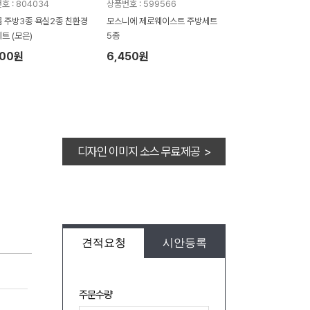
호 : 804034
상품번호 : 599566
 주방3종 욕실2종 친환경
모스니에 제로웨이스트 주방세트
트 (모은)
5종
100원
6,450원
디자인 이미지 소스 무료제공 >
견적요청
시안등록
주문수량