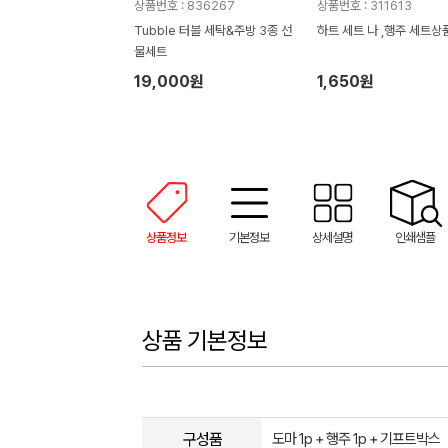
상품번호 : 836267
상품번호 : 311613
Tubble 터블 세탁&주방 3종 선
하트 세트 나 ,행주 세트상
물세트
19,000원
1,650원
상품정보
기본정보
상세설명
인쇄샘플
상품 기본정보
구성품
도마 1p + 행주 1p + 기프트박스