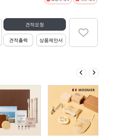
견적요청
견적출력
상품제안서