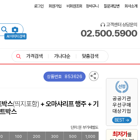
로그인
회원가입
비회원조회
장바구니
질문과답변
회사소개
고객센터 상담문의
02.500.5900
AI 이미지 검색
가격검색
가나다순
맞춤검색
853626
상품번호
공공기관
트박스
(띄지포함)
+ 오마샤리프 행주 + 기
우선구매
트박스
대상기업
BEST →
단위: 원 부가세별도
최저가
를
50
100
200
300
500
1,000