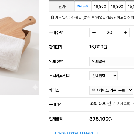
단가
16,800
16,300
15
견적문의
제작일정 : 4~6일 (발주 후/영업일기준/난이도별 상이
구매수량
16,800
원
판매단가
인쇄 선택
스티커/라벨지
케이스
336,000
원
(부가세별도)
구매가격
375,100
결제금액
원