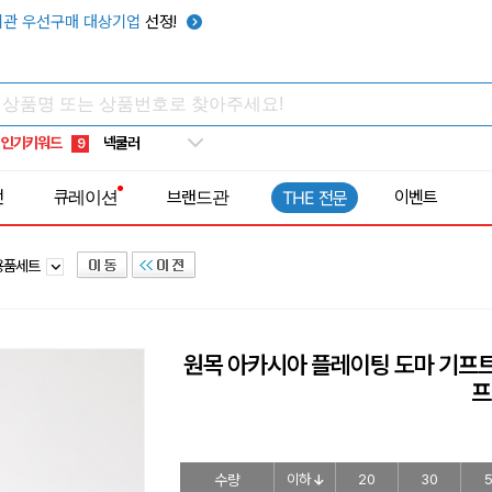
키캡
5
관 우선구매 대상기업
선정!
우산
6
텀블러
7
쿨토시
8
인기키워드
넥쿨러
9
타포린가방
10
전
큐레이션
브랜드관
이벤트
THE 전문
선풍기
1
용품세트
원목 아카시아 플레이팅 도마 기프
프
수량
이하
20
30