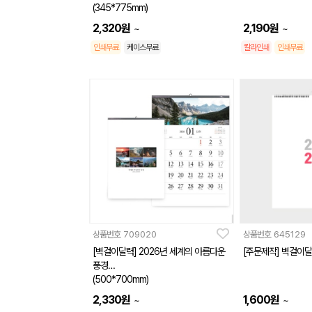
(345*775mm)
2,320
원
2,190
원
~
~
인쇄무료
케이스무료
칼라인쇄
인쇄무료
상품번호
709020
상품번호
645129
[벽걸이달력] 2026년 세계의 아름다운
[주문제작] 벽걸이달력
풍경
(500*700mm)
2,330
원
1,600
원
~
~