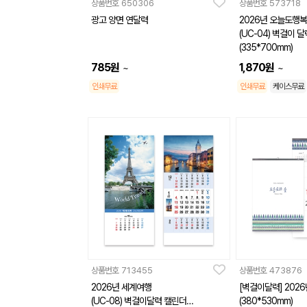
상품번호
650306
상품번호
573718
광고 양면 연달력
2026년 오늘도행
(UC-04) 벽걸이 
(335*700mm)
785
원
1,870
원
~
~
인쇄무료
인쇄무료
케이스무료
상품번호
713455
상품번호
473876
2026년 세계여행
[벽걸이달력] 202
(UC-08) 벽걸이달력 캘린더
(380*530mm)