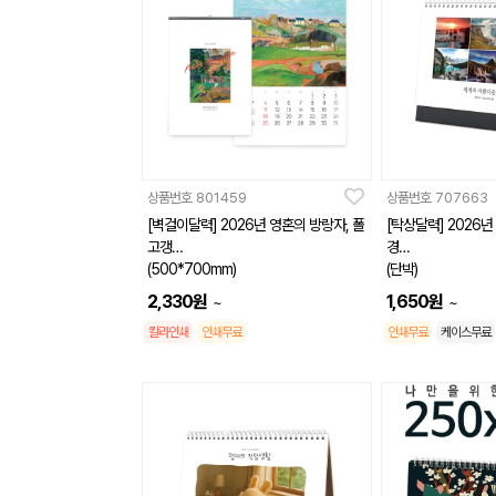
상품번호
801459
상품번호
707663
[벽걸이달력] 2026년 영혼의 방랑자, 폴
[탁상달력] 2026
고갱
경
(500*700mm)
(단박)
(260*190mm)
2,330
원
1,650
원
~
~
칼라인쇄
인쇄무료
인쇄무료
케이스무료