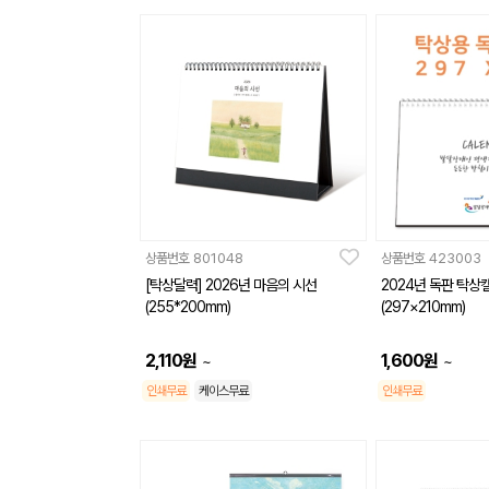
상품번호
801048
상품번호
423003
[탁상달력] 2026년 마음의 시선
2024년 독판 탁상
(255*200mm)
(297×210mm)
2,110
원
1,600
원
~
~
인쇄무료
케이스무료
인쇄무료