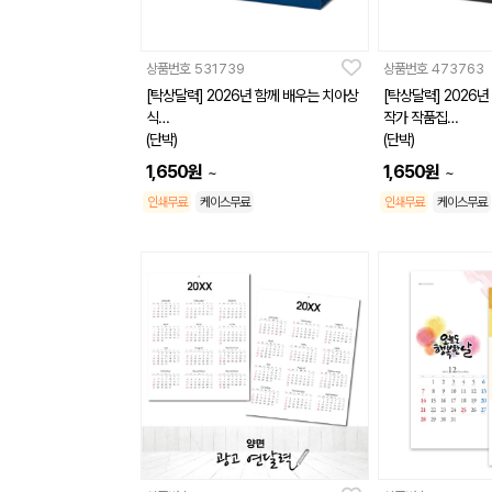
상품번호
531739
상품번호
473763
[탁상달력] 2026년 함께 배우는 치아상
[탁상달력] 2026
식
작가 작품집
(단박)
(단박)
(260*190mm)
(260*190mm)
1,650
원
1,650
원
~
~
인쇄무료
케이스무료
인쇄무료
케이스무료