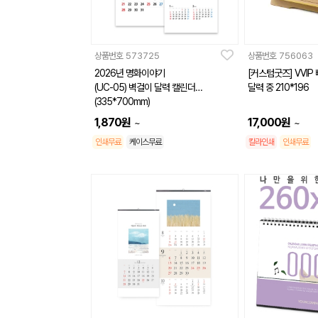
상품번호
573725
상품번호
756063
2026년 명화이야기
[커스텀굿즈] VVIP
(UC-05) 벽걸이 달력 캘린더
달력 중 210*196
(335*700mm)
1,870
원
17,000
원
~
~
인쇄무료
케이스무료
칼라인쇄
인쇄무료