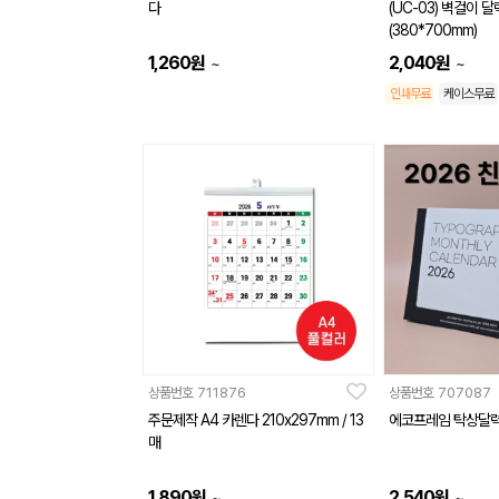
다
(UC-03) 벽걸이 
(380*700mm)
1,260
원
2,040
원
~
~
인쇄무료
케이스무료
상품번호
711876
상품번호
707087
주문제작 A4 카렌다 210x297mm / 13
에코프레임 탁상달력
매
1,890
원
2,540
원
~
~