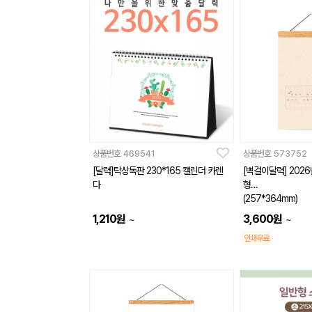
상품번호
469541
상품번호
573752
[달력]탁상독판 230*165 캘린더 카렌
[벽걸이달력] 202
다
형
(257*364mm)
1,210
원
3,600
원
~
~
인쇄무료