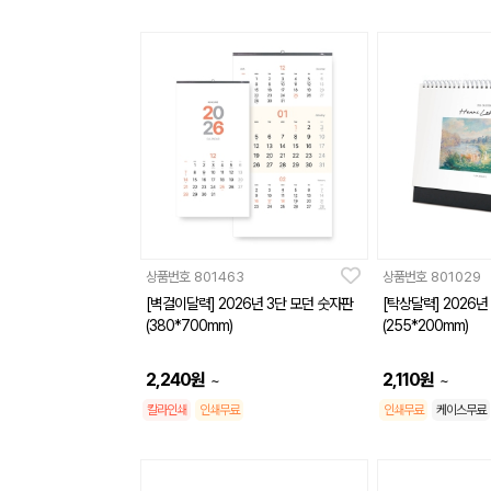
상품번호
801463
상품번호
801029
[벽걸이달력] 2026년 3단 모던 숫자판
[탁상달력] 2026
(380*700mm)
(255*200mm)
2,240
원
2,110
원
~
~
칼라인쇄
인쇄무료
인쇄무료
케이스무료