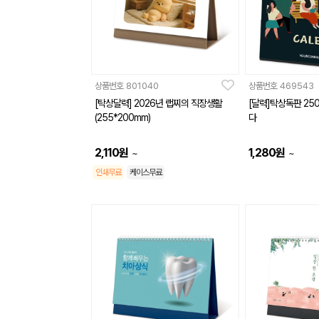
상품번호
801040
상품번호
469543
[탁상달력] 2026년 랩찌의 직장생활
[달력]탁상독판 250
(255*200mm)
다
2,110
원
1,280
원
~
~
인쇄무료
케이스무료