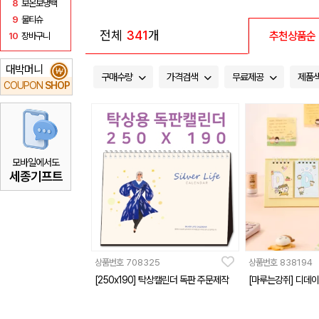
8
보온보냉백
9
물티슈
전체
341
개
추천상품순
10
장바구니
대박머니
₩
구매수량
가격검색
무료제공
제품
COUPON
SHOP
모바일에서도
세종기프트
상품번호
708325
상품번호
838194
[250x190] 탁상캘린더 독판 주문제작
[마루는강쥐] 디데