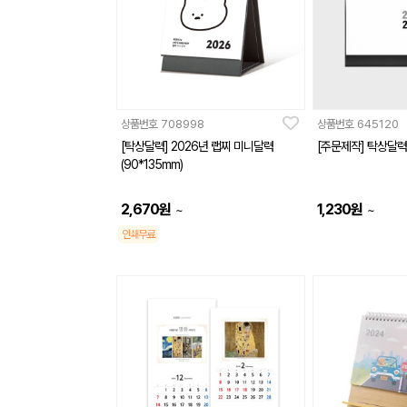
상품번호
708998
상품번호
645120
[탁상달력] 2026년 랩찌 미니달력
[주문제작] 탁상달력 
(90*135mm)
2,670
원
1,230
원
~
~
인쇄무료