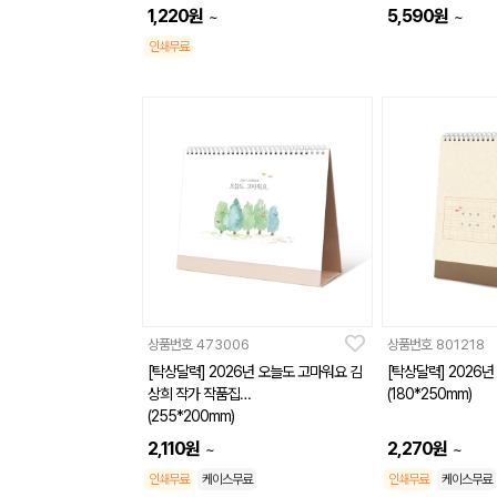
1,220
원
5,590
원
~
~
인쇄무료
상품번호
473006
상품번호
801218
[탁상달력] 2026년 오늘도 고마워요 김
[탁상달력] 2026
상희 작가 작품집
(180*250mm)
(255*200mm)
2,110
원
2,270
원
~
~
인쇄무료
케이스무료
인쇄무료
케이스무료