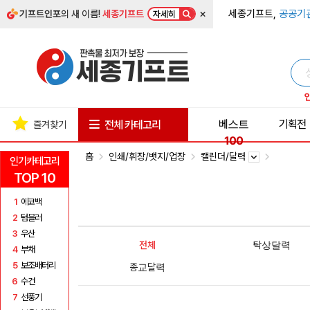
×
세종기프트,
공공기
기프트인포
의 새 이름!
세종기프트
자세히
베스트
기획전
전체 카테고리
즐겨찾기
100
홈
인쇄/휘장/뱃지/업장
캘린더/달력
인기카테고리
TOP 10
1
에코백
2
텀블러
3
우산
전체
탁상달력
4
부채
5
보조배터리
종교달력
6
수건
7
선풍기