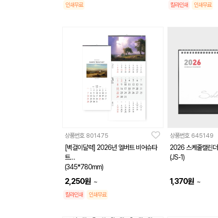
인쇄무료
칼라인쇄
인쇄무료
상품번호
801475
상품번호
645149
[벽걸이달력] 2026년 엘버트 비어슈타
2026 스케줄캘린더
트
(JS-1)
(345*780mm)
2,250
원
1,370
원
~
~
칼라인쇄
인쇄무료