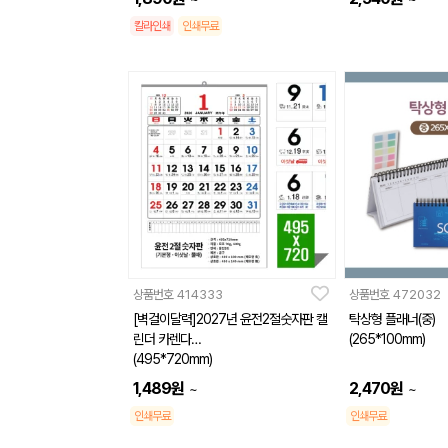
칼라인쇄
인쇄무료
상품번호
414333
상품번호
472032
[벽걸이달력]2027년 윤전2절숫자판 캘
탁상형 플래너(중)
린더 카렌다
(265*100mm)
(495*720mm)
1,489
원
2,470
원
~
~
인쇄무료
인쇄무료