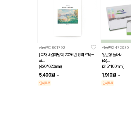
상품번호
801792
상품번호
472030
[족자 벽걸이달력]2026년 앙리 르바스
일반형 플래너
크
(소)
(420*620mm)
(215*100mm )
5,400
원
1,910
원
~
~
인쇄무료
인쇄무료