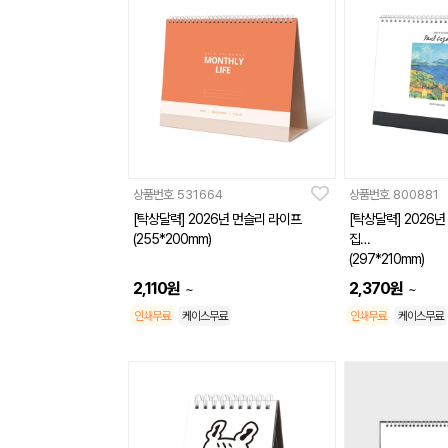
상품번호
531664
상품번호
800881
[탁상달력] 2026년 먼슬리 라이프
[탁상달력] 2026년
(255*200mm)
집
(297*210mm)
2,110
원
2,370
원
~
~
인쇄무료
케이스무료
인쇄무료
케이스무료