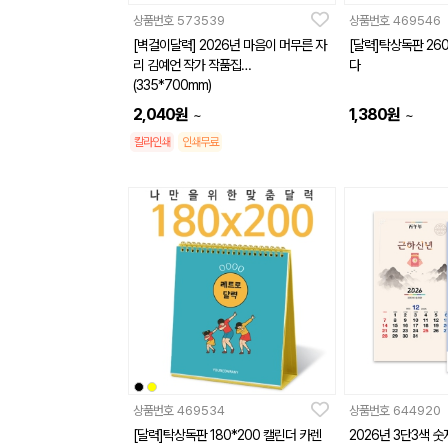
상품번호
573539
상품번호
469546
[벽걸이달력] 2026년 마음이 머무른 자
[달력]탁상독판 260
리 김예언 작가 작품집
다
(335*700mm)
2,040
원
1,380
원
~
~
칼라인쇄
인쇄무료
상품번호
469534
상품번호
644920
[달력]탁상독판 180*200 캘린더 카렌
2026년 3단3색 