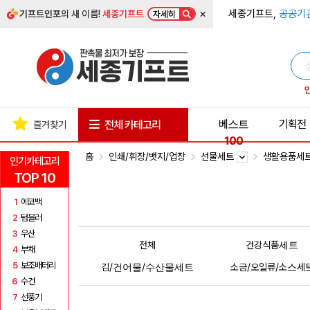
×
세종기프트,
공공기
기프트인포
의 새 이름!
세종기프트
자세히
베스트
기획전
전체 카테고리
즐겨찾기
100
홈
인쇄/휘장/뱃지/업장
선물세트
생활용품세
인기카테고리
TOP 10
1
에코백
2
텀블러
3
우산
전체
건강식품세트
4
부채
5
보조배터리
김/건어물/수산물세트
소금/오일류/소스세
6
수건
7
선풍기