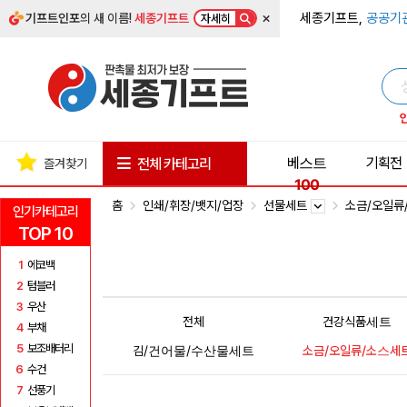
×
세종기프트,
공공기
기프트인포
의 새 이름!
세종기프트
자세히
베스트
기획전
전체 카테고리
즐겨찾기
100
홈
인쇄/휘장/뱃지/업장
선물세트
소금/오일류
인기카테고리
TOP 10
1
에코백
2
텀블러
3
우산
전체
건강식품세트
4
부채
5
보조배터리
김/건어물/수산물세트
소금/오일류/소스세
6
수건
7
선풍기