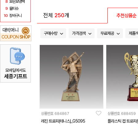
8
보온보냉백
9
물티슈
전체
250
개
추천상품순
10
장바구니
대박머니
₩
구매수량
가격검색
무료제공
제품
COUPON
SHOP
모바일에서도
세종기프트
상품번호
684867
상품번호
688459
레진 트로피(테니스)_G5095
플라스틱 컵 트로피(