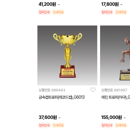
41,200
원
17,800
원
~
~
칼라인쇄
인쇄무료
칼라인쇄
인쇄무료
상품번호
686443
상품번호
681997
금속컵트로피(레코드컵)_G6013
레진 트로피(야구)_G
37,600
원
155,000
원
~
~
칼라인쇄
인쇄무료
칼라인쇄
인쇄무료