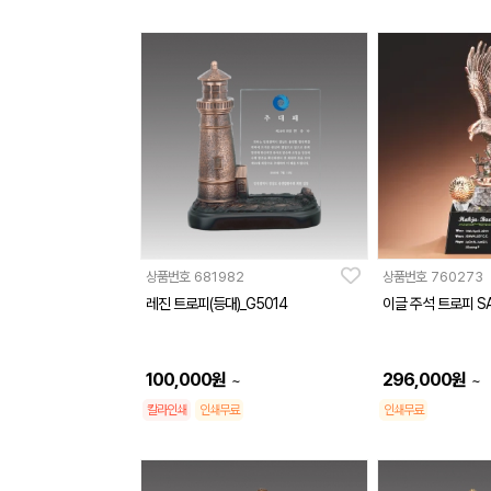
상품번호
681982
상품번호
760273
레진 트로피(등대)_G5014
이글 주석 트로피 SA
100,000
원
296,000
원
~
~
칼라인쇄
인쇄무료
인쇄무료