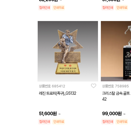
칼라인쇄
인쇄무료
칼라인쇄
인쇄무료
상품번호
685412
상품번호
758985
레진 트로피(족구)_G5132
크리스탈 금속 골프 
42
51,600
원
99,000
원
~
~
칼라인쇄
인쇄무료
칼라인쇄
인쇄무료