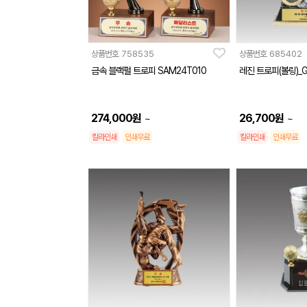
상품번호
758535
상품번호
685402
금속 블랙펄 트로피 SAM24T010
레진 트로피(볼링)_G
274,000
원
26,700
원
~
~
칼라인쇄
인쇄무료
칼라인쇄
인쇄무료