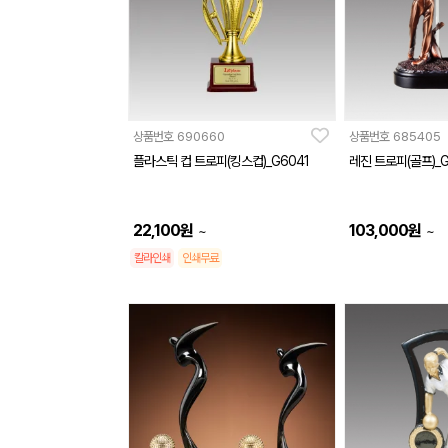
상품번호
690660
상품번호
685405
플라스틱 컵 트로피(킹스컵)_G6041
레진 트로피(골프)_G
22,100
원
103,000
원
~
~
칼라인쇄
인쇄무료