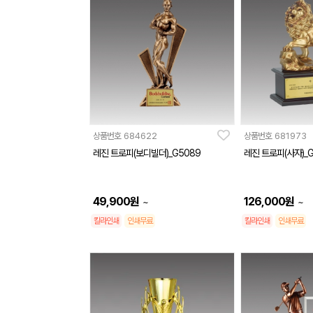
상품번호
684622
상품번호
681973
레진 트로피(보디빌더)_G5089
레진 트로피(사자)_G
49,900
원
126,000
원
~
~
칼라인쇄
인쇄무료
칼라인쇄
인쇄무료