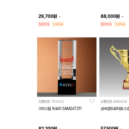
29,700
원
88,000
원
~
~
칼라인쇄
인쇄무료
칼라인쇄
인쇄무료
상품번호
761422
상품번호
685428
크리스탈 트로피 SAM24T211
금속컵트로피(토스컵)
82,200
원
57,500
원
~
~