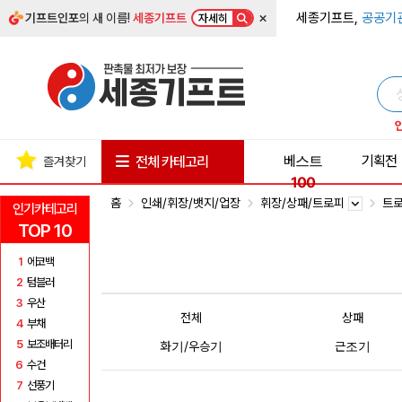
×
세종기프트,
공공기
기프트인포
의 새 이름!
세종기프트
자세히
베스트
기획전
전체 카테고리
즐겨찾기
100
홈
인쇄/휘장/뱃지/업장
휘장/상패/트로피
트
인기카테고리
TOP 10
1
에코백
2
텀블러
3
우산
전체
상패
4
부채
5
보조배터리
화기/우승기
근조기
6
수건
7
선풍기