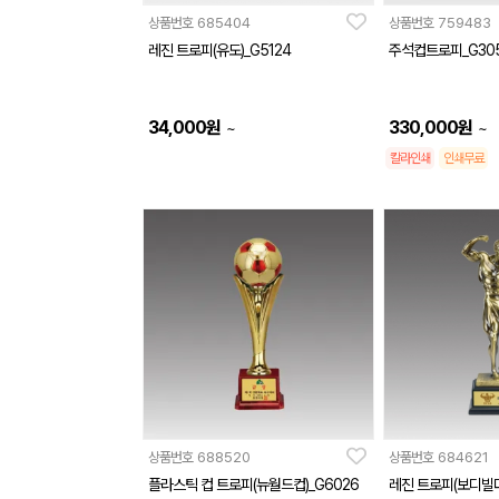
상품번호
685404
상품번호
759483
레진 트로피(유도)_G5124
주석컵트로피_G30
34,000
원
330,000
원
~
~
칼라인쇄
인쇄무료
상품번호
688520
상품번호
684621
플라스틱 컵 트로피(뉴월드컵)_G6026
레진 트로피(보디빌더