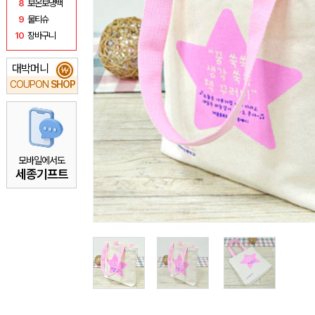
8
보온보냉백
9
물티슈
10
장바구니
대박머니
₩
COUPON
SHOP
모바일에서도
세종기프트