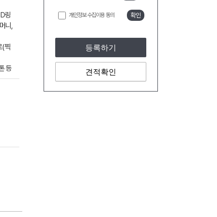
 D링
개인정보 수집이용 동의
확인
머니,
로(찍
등록하기
톤 등
견적확인