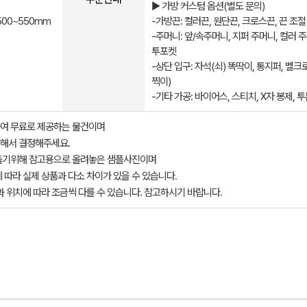
▶ 가방 커스텀 옵션(별도 문의)
500~550mm
-가방끈: 컬러끈, 원단끈, 크로스끈, 끈 조절
-주머니: 앞/속주머니, 지퍼 주머니, 컬러 주
투포켓
-상단 입구: 자석(쇠) 똑딱이, 통지퍼, 벨크
찍이)
-기타 가공: 바이어스, 스티치, X자 봉제, 투
여 무료로 제공하는 물건이며
해서 결정해주세요.
돕기위해 참고용으로 올려놓은 샘플사진이며
 따라 실제 상품과 다소 차이가 있을 수 있습니다.
과 위치에 따라 조금씩 다를 수 있습니다. 참고하시기 바랍니다.