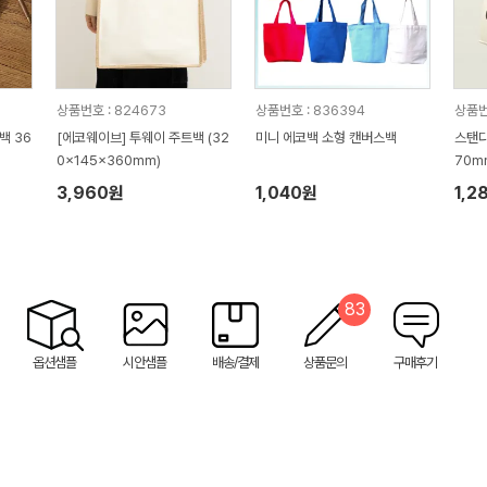
상품번호 : 824673
상품번호 : 836394
상품번
백 36
[에코웨이브] 투웨이 주트백 (32
미니 에코백 소형 캔버스백
스탠다
0x145x360mm)
70m
3,960원
1,040원
1,2
83
옵션샘플
시안샘플
배송/결제
상품문의
구매후기