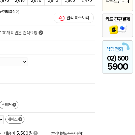
2,670
2,610
2,570
2,540
2,500
2,470
약속드립니다
(난이도별 상이)
견적 히스토리
카드 간편결제
100개 미만은 견적요청
상담전화
02) 500
5900
스티커
케이스
원
+
배송비
5,500
(부가세별도,주문시결제)