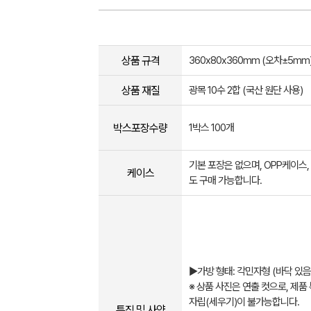
상품 규격
360x80x360mm (오차±5mm​
상품 재질
광목 10수 2합 (국산 원단 사용)
박스포장수량
1박스 100개
기본 포장은 없으며, OPP케이스
케이스
도 구매 가능합니다.
▶가방 형태: 각민자형 (바닥 있음
※ 상품 사진은 연출 컷으로, 제품
자립(세우기)이 불가능합니다.
특징 및 사양