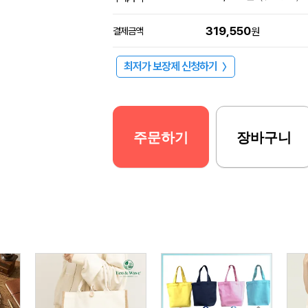
319,550
결제금액
원
최저가 보장제 신청하기
〉
주문하기
장바구니