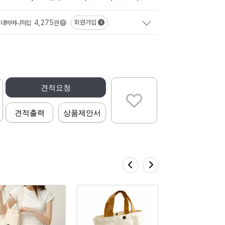
4,275
회원가입
대박머니적립
원
견적요청
견적출력
상품제안서