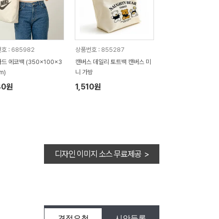
호 : 685982
상품번호 : 855287
드 에코백 (350x100x3
캔버스 데일리 토트백 캔버스 미
m)
니 가방
80원
1,510원
디자인 이미지 소스 무료제공 >
견적요청
시안등록