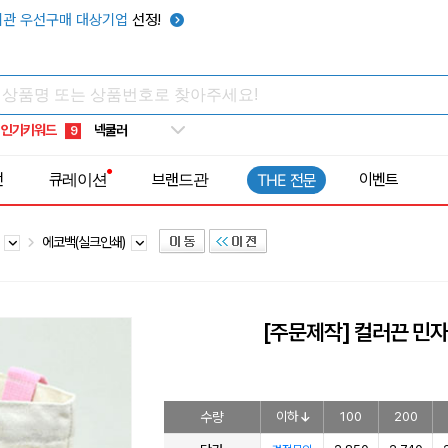
키캡
5
관 우선구매 대상기업
선정!
우산
6
텀블러
7
쿨토시
8
인기키워드
넥쿨러
9
타포린가방
10
전
큐레이션
브랜드관
이벤트
THE 전문
선풍기
1
백
에코백(실크인쇄)
[주문제작] 컬러끈 민
수량
이하
100
200