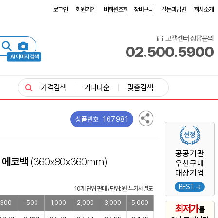
로그인
회원가입
비회원조회
장바구니
질문과답변
회사소개
고객센터 상담문의
02.500.5900
AI 이미지 검색
가격검색
가나다순
맞춤검색
167981
상품번호
공공기관
자 에코백
(360x80x360mm)
우선구매
대상기업
BEST →
10개 단위 판매 / 단위: 원 부가세별도
300
500
1,000
2,000
3,000
5,000
최저가
를