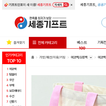
×
세종기프트,
공공기
기프트인포
의 새 이름!
세종기프트
자세히
베스트
기획
전체 카테고리
즐겨찾기
100
인기카테고리
홈
가방/패션/미용/키링
에코백/쇼핑백
에코
TOP 10
1
에코백
2
텀블러
3
우산
4
부채
5
보조배터리
6
수건
7
선풍기