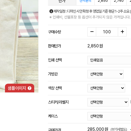
단가
2,850
2,740
견적문의
제작일정 : 디자인 시안 확정 후 영업일 기준 평균 1-2주 소요 
※ 인쇄비, 선물포장 등 옵션이 추가되지 않은 가격입니다.
구매수량
2,850
원
판매단가
인쇄 선택
가방끈
색상 선택
스티커/라벨지
케이스
285,000
원
(부가세별도)
구매가격