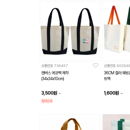
상품번호
736457
상품번호
60294
캔버스 에코백 제작
36CM 컬러 웨빙
(34x34x10cm)
트백
3,500
원
1,600
원
~
~
칼라인쇄