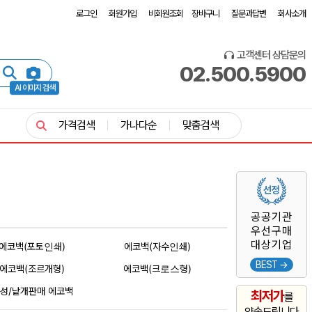
로그인
회원가입
비회원조회
장바구니
질문과답변
회사소개
고객센터 상담문의
02.500.5900
AI 이미지 검색
가격검색
가나다순
맞춤검색
공공기관
우선구매
대상기업
에코백(포토인쇄)
에코백(자수인쇄)
BEST →
에코백(조르개형)
에코백(크로스형)
성/낱개판매 에코백
최저가
를
약속드립니다