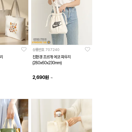
상품번호
707240
일리
친환경 조르개 에코 파우치
(280x60x230mm)
2,690
원
~