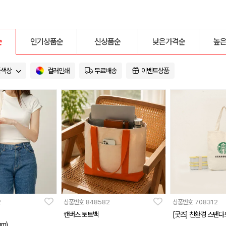
순
인기상품순
신상품순
낮은가격순
높
품색상
컬러인쇄
무료배송
이벤트상품
2
상품번호
848582
상품번호
708312
캔버스 토트백
[굿즈] 친환경 스탠다
mm)