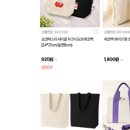
상품번호
692368
상품번호
861688
오코텍스리사이클 피크닉도트에코백
에코백 와이드형 
(24*21cm/밑면8cm)
920
원
1,800
원
~
~
칼라인쇄