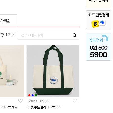
카드 간편결제
은가격순
초기화
상담전화
02) 500
5900
상품번호
821285
드 에코백 세트
포켓 투톤 컬러 에코백 J99