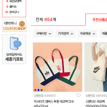
8
보온보냉백
9
물티슈
10
장바구니
전체
654
개
추천상품
대박머니
₩
COUPON
SHOP
구매수량
가격검색
무료제공
제
모바일에서도
세종기프트
상품번호
839607
상품번호
68598
빅사이즈 캔버스 투톤 에코백 12수
스탠다드 에코백
(45x37cm)
(350x100x370