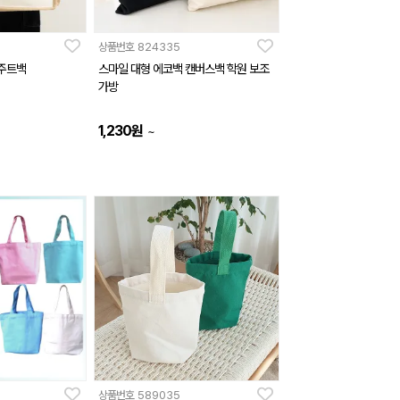
상품번호
824335
 주트백
스마일 대형 에코백 캔버스백 학원 보조
가방
1,230
원
~
상품번호
589035