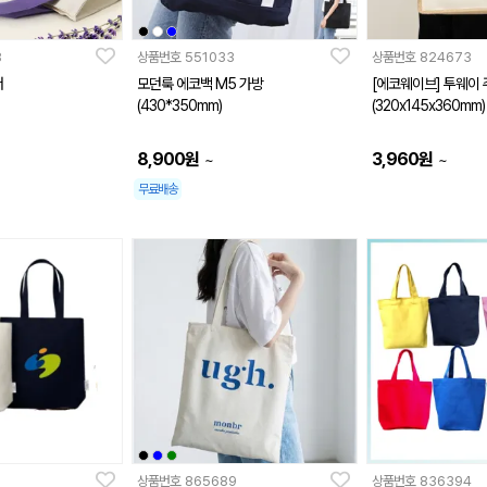
8
상품번호
551033
상품번호
824673
더
모던룩 에코백 M5 가방
[에코웨이브] 투웨이
(430*350mm)
(320x145x360mm)
8,900
원
3,960
원
~
~
무료배송
상품번호
865689
상품번호
836394