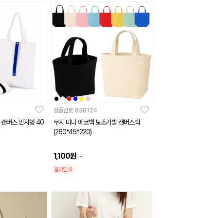
상품번호
838124
 캔버스 민자형 40
무지 미니 에코백 보조가방 캔버스백
(260*45*220)
1,100
원
~
칼라인쇄