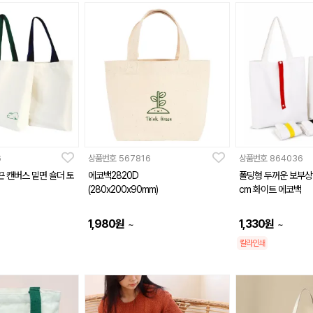
6
상품번호
567816
상품번호
864036
끈 캔버스 밑면 숄더 토
에코백2820D
폴딩형 두꺼운 보부상
(280x200x90mm)
cm 화이트 에코백
1,980
원
1,330
원
~
~
칼라인쇄