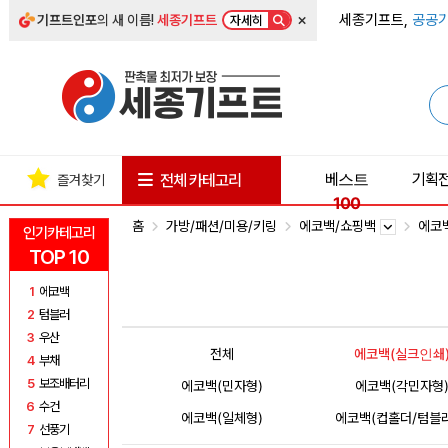
×
세종기프트,
공공기
기프트인포
의 새 이름!
세종기프트
자세히
베스트
기획
전체 카테고리
즐겨찾기
100
홈
가방/패션/미용/키링
에코백/쇼핑백
에코
인기카테고리
TOP 10
1
에코백
2
텀블러
3
우산
전체
에코백(실크인쇄
4
부채
5
보조배터리
에코백(민자형)
에코백(각민자형
6
수건
에코백(일체형)
에코백(컵홀더/텀블
7
선풍기