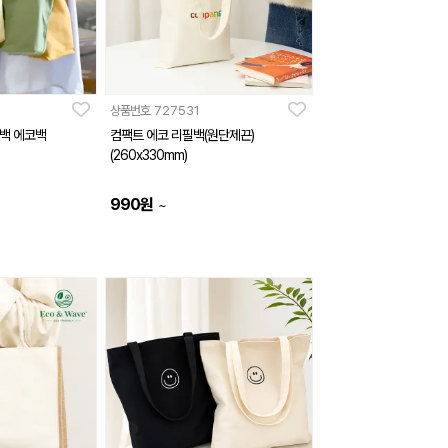
상품번호
727531
백 에코백
컴팩트 에코 리필백(원단제끈)
(260x330mm)
990
원
~