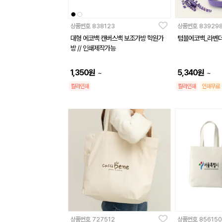
상품번호
838123
상품번호
83929
대형 에코백 캔버스백 보조가방 학원가
텀블에코백_라벤
방 // 인쇄제작가능
1,350
원
5,340
원
~
~
칼라인쇄
칼라인쇄
인쇄무료
상품번호
727512
상품번호
856150