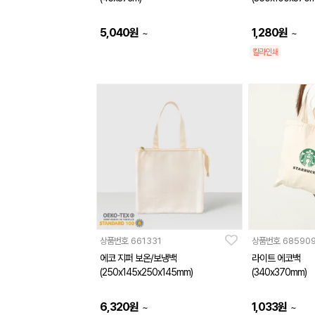
5,040
원
1,280
원
~
~
칼라인쇄
상품번호
661331
상품번호
68590
에코 지퍼 보온/보냉백
라이트 에코백
(250x145x250x145mm)
(340x370mm)
6,320
원
1,033
원
~
~