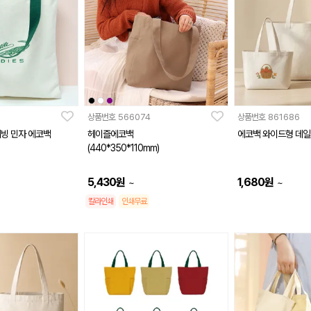
상품번호
566074
상품번호
861686
웨빙 민자 에코백
헤이즐에코백
에코백 와이드형 데
(440*350*110mm)
5,430
원
1,680
원
~
~
칼라인쇄
인쇄무료