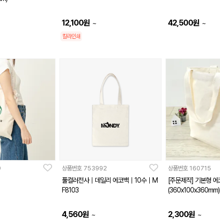
12,100
원
42,500
원
~
~
칼라인쇄
9
상품번호
753992
상품번호
160715
풀컬러전사｜데일리 에코백｜10수｜M
[주문제작] 기본형 
F8103
(360x100x360mm)
4,560
원
2,300
원
~
~