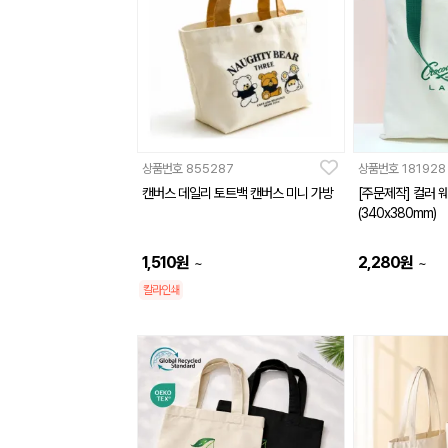
상품번호
855287
상품번호
181928
캔버스 데일리 토트백 캔버스 미니 가방
[주문제작] 컬러 
(340x380mm)
1,510
원
2,280
원
~
~
칼라인쇄