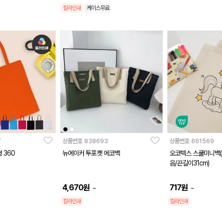
칼라인쇄
케이스무료
7
상품번호
838693
상품번호
661569
 360
뉴에이커 투포켓 에코백
오코텍스 스쿨미니백(2
음/끈길이31cm)
4,670
원
717
원
~
~
칼라인쇄
칼라인쇄