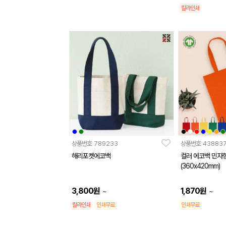
칼라인쇄
상품번호
789233
상품번호
43883
해리포켓에코백
컬러 에코백 민자형
(360x420mm)
3,800
원
1,870
원
~
~
칼라인쇄
인쇄무료
인쇄무료