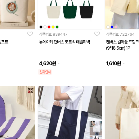
상품번호
839447
상품번호
722764
컴포트
뉴에이커 캔버스 토트백 데일리백
캔버스 컬러풀 드링크
(9*18.5cm) 1P
4,620
원
1,610
원
~
~
칼라인쇄