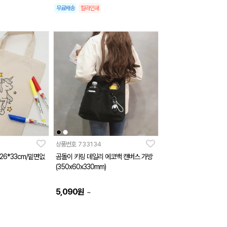
무료배송
칼라인쇄
상품번호
733134
6*33cm/밑면없
곰돌이 키링 데일리 에코백 캔버스 가방
(350x60x330mm)
5,090
원
~