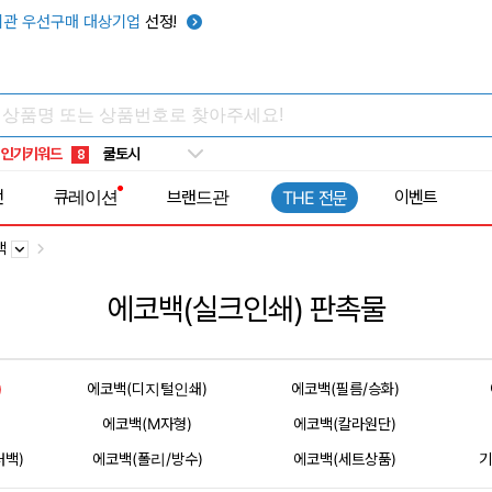
관 우선구매 대상기업
선정!
키캡
5
우산
6
텀블러
7
쿨토시
8
인기키워드
넥쿨러
9
타포린가방
10
전
큐레이션
브랜드관
이벤트
THE 전문
선풍기
1
백
에코백(실크인쇄) 판촉물
)
에코백(디지털인쇄)
에코백(필름/승화)
)
에코백(M자형)
에코백(칼라원단)
러백)
에코백(폴리/방수)
에코백(세트상품)
기