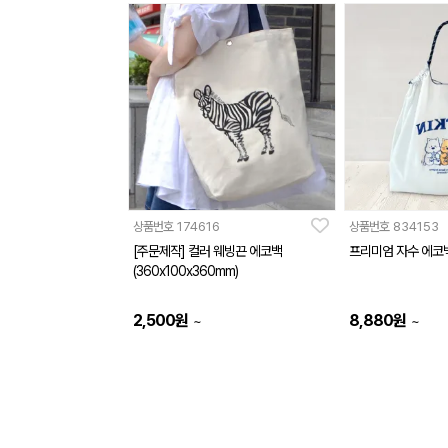
상품번호
174616
상품번호
834153
[주문제작] 컬러 웨빙끈 에코백
프리미엄 자수 에코
(360x100x360mm)
2,500
원
8,880
원
~
~