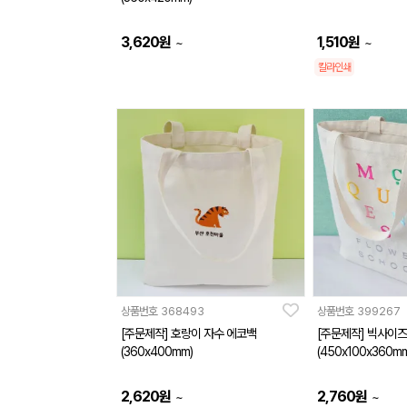
3,620
원
1,510
원
~
~
칼라인쇄
상품번호
368493
상품번호
399267
[주문제작] 호랑이 자수 에코백
[주문제작] 빅사이즈
(360x400mm)
(450x100x360mm
2,620
원
2,760
원
~
~