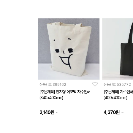
상품번호
399162
상품번호
535772
[주문제작] 민자형 에코백 자수인쇄
[주문제작] 자수인쇄
(340x400mm)
(400x430mm)
2,140
원
4,370
원
~
~