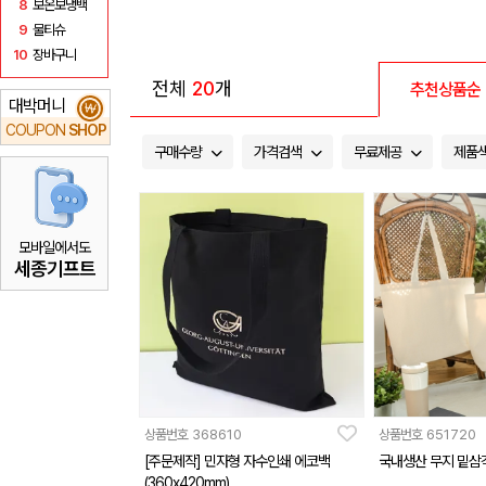
8
보온보냉백
9
물티슈
10
장바구니
전체
20
개
추천상품순
대박머니
₩
COUPON
SHOP
구매수량
가격검색
무료제공
제품
모바일에서도
세종기프트
상품번호
368610
상품번호
651720
[주문제작] 민자형 자수인쇄 에코백
국내생산 무지 밑삼
(360x420mm)