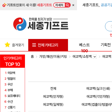
×
세종기프트,
공공기
기프트인포
의 새 이름!
세종기프트
자세히
베스트
기획전
전체 카테고리
즐겨찾기
100
홈
가방/패션/미용/키링
에코백/쇼핑백
에코
인기카테고리
TOP 10
1
에코백
2
텀블러
3
우산
전체
에코백(실크인쇄)
4
부채
5
보조배터리
에코백(민자형)
에코백(각민자형)
6
수건
에코백(일체형)
에코백(컵홀더/텀블러
7
선풍기