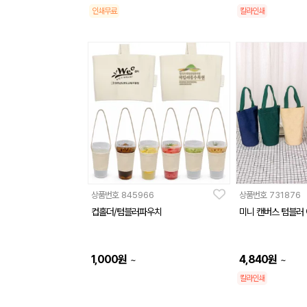
인쇄무료
칼라인쇄
상품번호
845966
상품번호
731876
컵홀더/텀블러파우치
미니 캔버스 텀블러
1,000
원
4,840
원
~
~
칼라인쇄