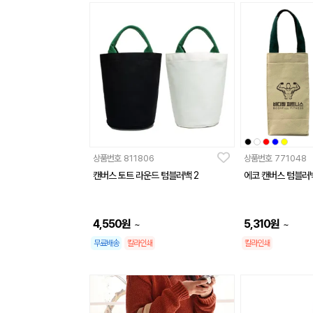
상품번호
811806
상품번호
771048
캔버스 토트 라운드 텀블러백 2
에코 캔버스 텀블러
4,550
원
5,310
원
~
~
무료배송
칼라인쇄
칼라인쇄