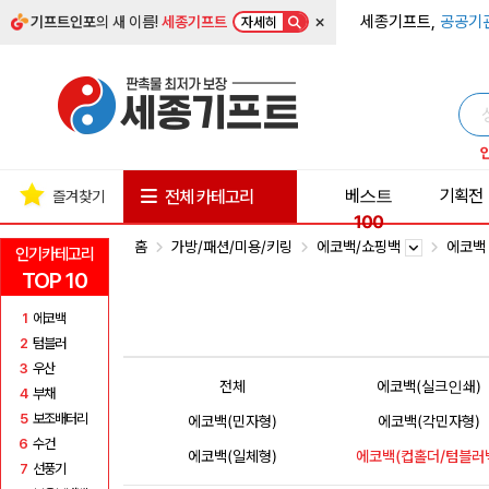
×
세종기프트,
공공기
기프트인포
의 새 이름!
세종기프트
자세히
베스트
기획전
전체 카테고리
즐겨찾기
100
홈
가방/패션/미용/키링
에코백/쇼핑백
에코
인기카테고리
TOP 10
1
에코백
2
텀블러
3
우산
전체
에코백(실크인쇄)
4
부채
5
보조배터리
에코백(민자형)
에코백(각민자형)
6
수건
에코백(일체형)
에코백(컵홀더/텀블러
7
선풍기