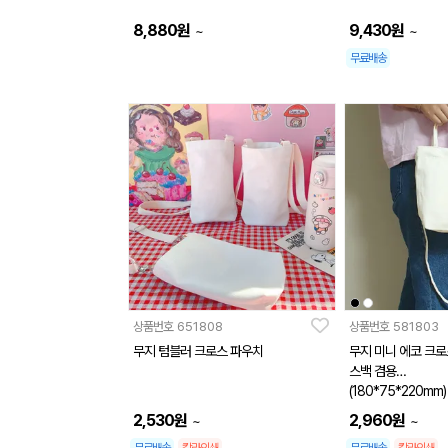
8,880
원
9,430
원
~
~
무료배송
상품번호
651808
상품번호
581803
무지 텀블러 크로스 파우치
무지 미니 에코 크로
스백 겸용
(180*75*220mm)
2,530
원
2,960
원
~
~