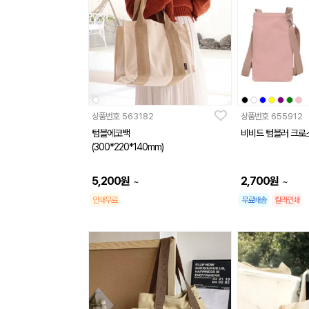
상품번호
563182
상품번호
655912
텀블에코백
비비드 텀블러 크로스
(300*220*140mm)
5,200
원
2,700
원
~
~
인쇄무료
무료배송
칼라인쇄