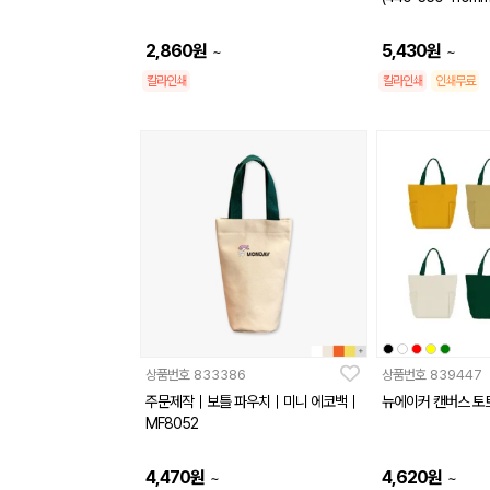
2,860
원
5,430
원
~
~
칼라인쇄
칼라인쇄
인쇄무료
상품번호
833386
상품번호
839447
주문제작｜보틀 파우치｜미니 에코백｜
뉴에이커 캔버스 토
MF8052
4,470
원
4,620
원
~
~