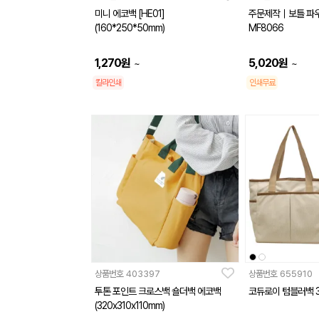
미니 에코백 [HE01]
주문제작｜보틀 파
(160*250*50mm)
MF8066
1,270
원
5,020
원
~
~
칼라인쇄
인쇄무료
상품번호
403397
상품번호
655910
투톤 포인트 크로스백 숄더백 에코백
코듀로이 텀블러백 3
(320x310x110mm)