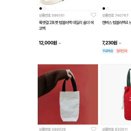
상품번호
586161
상품번호
740767
룩앳걸 2포켓 텀블러백 데일리 숄더 에
캔버스 텀블러백4 
코백
12,000
원
7,230
원
~
~
무료배송
칼라인쇄
상품번호
589028
상품번호
833511