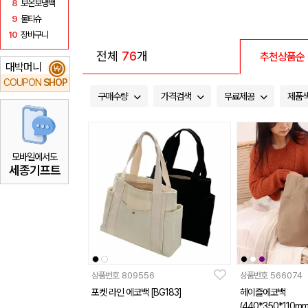
8
보온보냉백
9
물티슈
10
장바구니
전체
76
개
추천상품순
대박머니
₩
COUPON
SHOP
구매수량
가격검색
무료제공
제품
모바일에서도
세종기프트
상품번호
809556
상품번호
566074
포켓 라인 에코백 [BG183]
헤이즐에코백
(440*350*110mm