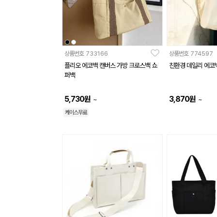
상품번호
733166
상품번호
774597
플리오 에코백 캔버스 가방 크로스백 쇼
친환경 데일리 에코
퍼백
5,730
원
3,870
원
~
~
케이스무료