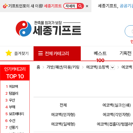
×
세종기프트,
공공기
기프트인포
의 새 이름!
세종기프트
자세히
베스트
기획전
전체 카테고리
즐겨찾기
100
홈
가방/패션/미용/키링
에코백/쇼핑백
에코
인기카테고리
TOP 10
1
에코백
2
텀블러
3
우산
전체
에코백(실크인쇄)
4
부채
5
보조배터리
에코백(민자형)
에코백(각민자형)
6
수건
에코백(일체형)
에코백(컵홀더/텀블러
7
선풍기