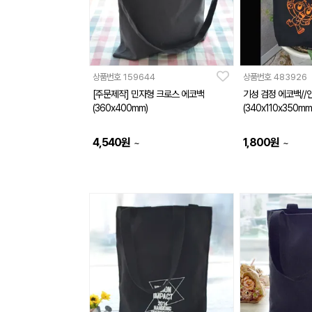
상품번호
159644
상품번호
483926
[주문제작] 민자형 크로스 에코백
기성 검정 에코백//
(360x400mm)
(340x110x350mm
4,540
원
1,800
원
~
~