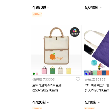
4,980
원
5,640
원
~
~
인쇄무료
상품번호
733303
상품번호
303591
토드 에코백 솔리드 포켓
엘리 마켓 에코백 대
(250x120x270mm)
(460*420*110mm
4,420
원
5,110
원
~
~