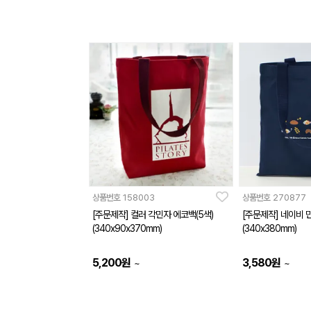
상품번호
158003
상품번호
270877
[주문제작] 컬러 각민자 에코백(5색)
[주문제작] 네이비 
(340x90x370mm)
(340x380mm)
5,200
원
3,580
원
~
~