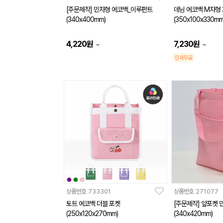
[주문제작] 민자형 에코백_이루펀트
데님 에코백 M자형 
(340x400mm)
(350x100x330mm
4,220
원
7,230
원
~
~
인쇄무료
상품번호
733301
상품번호
271077
토트 에코백 더블 포켓
[주문제작] 앞포켓 
(250x120x270mm)
(340x420mm)