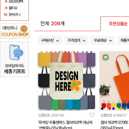
8
보온보냉백
9
물티슈
10
장바구니
전체
209
개
추천상품순
대박머니
₩
COUPON
SHOP
구매수량
가격검색
무료제공
제품
모바일에서도
세종기프트
상품번호
386146
상품번호
438837
16색상 두툼캔버스 컬러에코백 데님에
컬러 에코백 민자형 
코백(중)-(35x38x8cm)
(360x420mm)