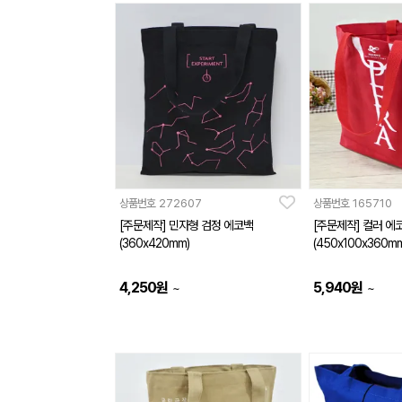
상품번호
272607
상품번호
165710
[주문제작] 민자형 검정 에코백
[주문제작] 컬러 에
(360x420mm)
(450x100x360mm
4,250
원
5,940
원
~
~