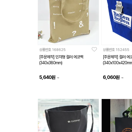
상품번호
168625
상품번호
152455
[주문제작] 민자형 컬러 에코백
[주문제작] 컬러 에코
(340x380mm)
(340x100x420mm
5,640
원
6,060
원
~
~