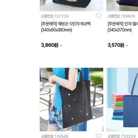
상품번호
157739
상품번호
159905
[주문제작] 웨빙끈 각민자 에코백
[주문제작] 민자 컬
(340x90x380mm)
(340x370mm)
3,860
원
3,570
원
~
~
상품번호
174549
상품번호
733299