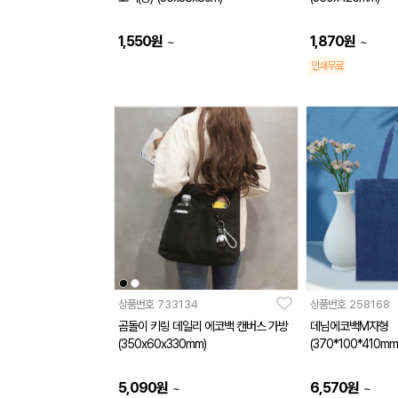
1,550
원
1,870
원
~
~
인쇄무료
상품번호
733134
상품번호
258168
곰돌이 키링 데일리 에코백 캔버스 가방
데님에코백M자형
(350x60x330mm)
(370*100*410mm
5,090
원
6,570
원
~
~