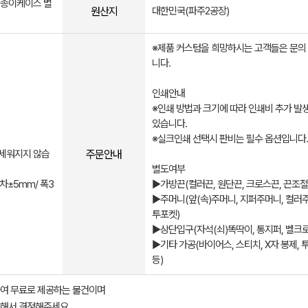
, 종이케이스 별
원산지
대한민국(파주2공장)
※제품 커스텀을 희망하시는 고객들은 문의
니다.
인쇄안내
※인쇄 방법과 크기에 따라 인쇄비 추가 발
있습니다.
※실크인쇄 선택시 판비는 필수 옵션입니다.
주문안내
세워지지 않습
별도여부
차±5mm/ 폭3
▶가방끈(컬러끈, 원단끈, 크로스끈, 끈조절
▶주머니(앞(속)주머니, 지퍼주머니, 컬러
투포켓)
▶상단입구(자석(쇠)똑딱이, 통지퍼, 벨크로
▶기타 가공(바이어스, 스티치, X자 봉제, 
등)
여 무료로 제공하는 물건이며
해서 결정해주세요.