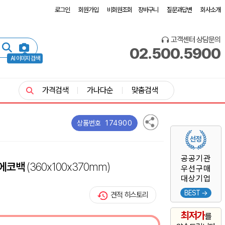
로그인
회원가입
비회원조회
장바구니
질문과답변
회사소개
고객센터 상담문의
02.500.5900
AI 이미지 검색
가격검색
가나다순
맞춤검색
174900
상품번호
공공기관
 에코백
(360x100x370mm)
우선구매
대상기업
BEST →
견적 히스토리
최저가
를