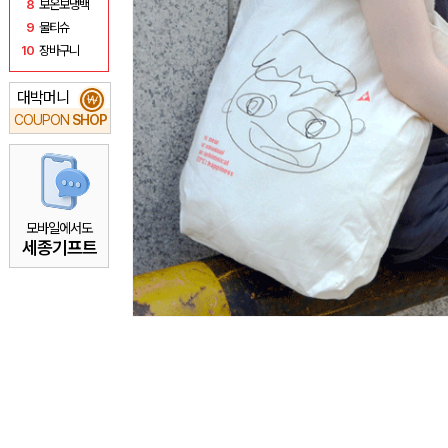
8
보온보냉백
9
물티슈
10
장바구니
대박머니
₩
COUPON
SHOP
모바일에서도
세종기프트