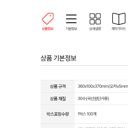
상품정보
기본정보
상세설명
제작가이드
상품 기본정보
상품 규격
360x100x370mm(오차±5mm​
상품 재질
30수(국산원단사용)
박스포장수량
1박스 100개