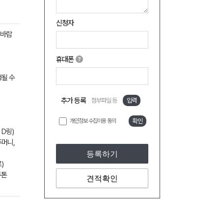
신청자
 바랍
휴대폰
생될 수
추가 등록
첨부파일 등
입력
개인정보 수집이용 동의
확인
 D링)
주머니,
등록하기
)
투톤
견적확인