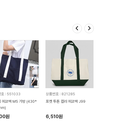
호 : 551033
상품번호 : 821285
 에코백 M5 가방 (430*
포켓 투톤 컬러 에코백 J99
mm)
900원
6,510원