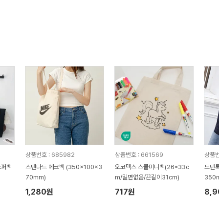
상품번호 : 685982
상품번호 : 661569
상품번
쇼퍼백
스탠다드 에코백 (350x100x3
오코텍스 스쿨미니백(26*33c
모던룩
70mm)
m/밑면없음/끈길이31cm)
350
1,280원
717원
8,