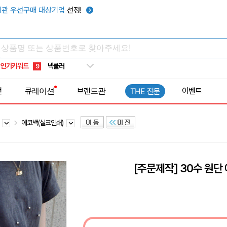
키캡
5
관 우선구매 대상기업
선정!
우산
6
텀블러
7
쿨토시
8
인기키워드
넥쿨러
9
타포린가방
10
전
큐레이션
브랜드관
이벤트
THE 전문
선풍기
1
백
에코백(실크인쇄)
[주문제작] 30수 원단