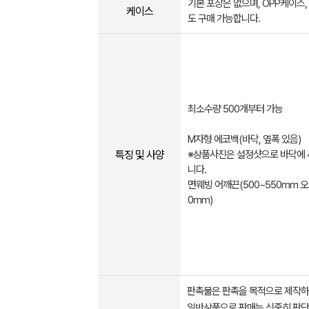
기본 포장은 없으며, OPP케이스
케이스
도 구매 가능합니다.
최소수량 500개부터 가능
M자형 에코백(바닥, 옆폭 있음)
특징 및 사양
※상품사진은 설정샷으로 바닥에 
니다.
면웨빙 어깨끈(500~550mm 오
0mm)
판촉물은 판촉을 목적으로 제작하
일반상품으로 판매는 신중히 판단