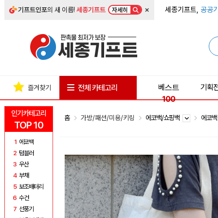
×
세종기프트,
공공기
기프트인포
의 새 이름!
세종기프트
자세히
베스트
기획
전체 카테고리
즐겨찾기
100
인기카테고리
홈
가방/패션/미용/키링
에코백/쇼핑백
에코
TOP 10
1
에코백
2
텀블러
3
우산
4
부채
5
보조배터리
6
수건
7
선풍기