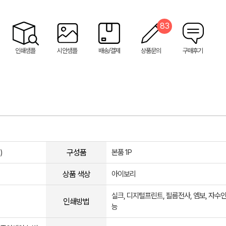
83
인쇄샘플
시안샘플
배송/결제
상품문의
구매후기
구성품
)
본품 1P
상품 색상
아이보리
실크, 디지털프린트, 필름전사, 엠보, 자수
인쇄방법
능