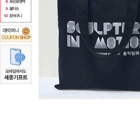
8
보온보냉백
9
물티슈
10
장바구니
대박머니
₩
COUPON
SHOP
모바일에서도
세종기프트