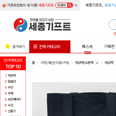
×
세종기프트,
공공기
기프트인포
의 새 이름!
세종기프트
자세히
베스트
기획전
전체 카테고리
즐겨찾기
100
인기카테고리
홈
가방/패션/미용/키링
에코백/쇼핑백
에코백
TOP 10
1
에코백
2
텀블러
3
우산
4
부채
5
보조배터리
6
수건
7
선풍기