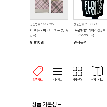
상품번호 : 442795
상품번호 : 152829
체크매트 - 미니에코백set(핑크/
(주문제작)빅사이즈 검정 에
민트)
(550x520mm)
8,810원
견적문의
상품정보
기본정보
상세설명
제작가이드
상품 기본정보