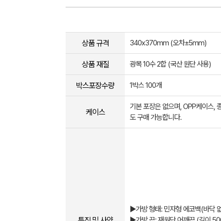
상품 규격
340x370mm (오차±5mm​)
상품 재질
광목 10수 2합 (국산 원단 사용)
박스포장수량
1박스 100개
기본 포장은 없으며, OPP케이스,
케이스
도 구매 가능합니다.
▶가방 형태: 민자형 에코백(바닥 
특징 및 사양
▶가방 끈: 재원단 어깨끈 (길이 5