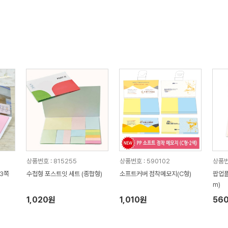
상품번호 : 815255
상품번호 : 590102
상품번
)3쪽
수첩형 포스트잇 세트 (종합형)
소프트커버 점착메모지(C형)
팝업플
m)
1,020원
1,010원
56