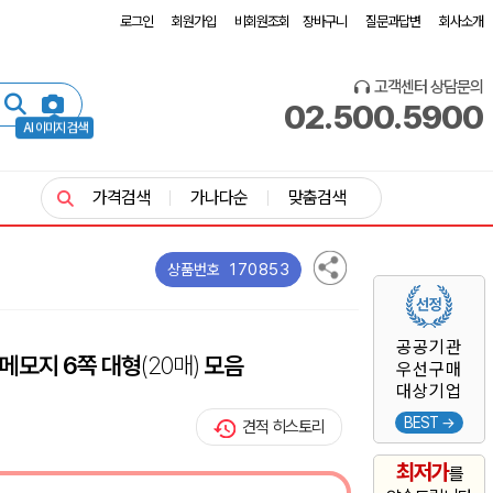
로그인
회원가입
비회원조회
장바구니
질문과답변
회사소개
고객센터 상담문의
02.500.5900
AI 이미지 검색
가격검색
가나다순
맞춤검색
170853
상품번호
공공기관
메모지 6쪽 대형
(20매)
모음
우선구매
대상기업
BEST →
견적 히스토리
최저가
를