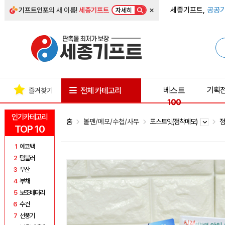
×
세종기프트,
공공기
기프트인포
의 새 이름!
세종기프트
자세히
베스트
기획
전체 카테고리
즐겨찾기
100
인기카테고리
홈
볼펜/메모/수첩/사무
포스트잇(점착메모)
점
TOP 10
1
에코백
2
텀블러
3
우산
4
부채
5
보조배터리
6
수건
7
선풍기