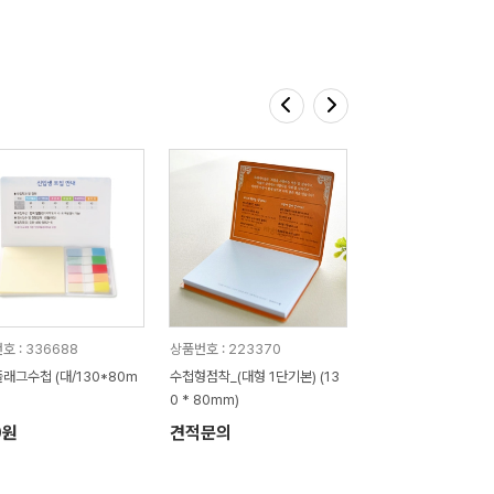
호 : 336688
상품번호 : 223370
래그수첩 (대/130*80m
수첩형점착_(대형 1단기본) (13
0 * 80mm)
0원
견적문의