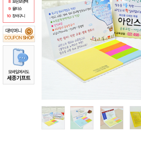
8
보온보냉백
9
물티슈
10
장바구니
대박머니
₩
COUPON
SHOP
모바일에서도
세종기프트