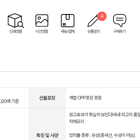
4
인쇄샘플
시안샘플
배송/결제
상품문의
구매후기
선물포장
개별 OPP포장 포함
도)20매 기준
광고효과가 확실히 보인다!국내 최고의 품
착메모지
특징 및 사양
접착풀 종류 : 유성(중국산, 수성이 아님)