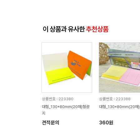
이 상품과 유사한
추천상품
상품번호 : 223380
상품번호 : 223388
대형_130*80mm(20매)형광
대형_130*80mm(20매
지
견적문의
360원