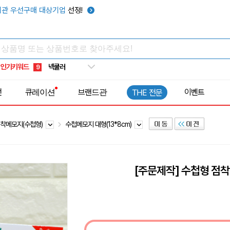
키캡
5
관 우선구매 대상기업
선정!
우산
6
텀블러
7
쿨토시
8
인기키워드
넥쿨러
9
타포린가방
10
전
큐레이션
브랜드관
이벤트
THE 전문
선풍기
1
착메모지(수첩형)
수첩메모지 대형(13*8cm)
[주문제작] 수첩형 점착