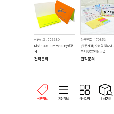
상품번호 : 223380
상품번호 : 170853
대형_130*80mm(20매)형광
[주문제작] 수첩형 점착메
지
쪽 대형(20매) 모음
견적문의
견적문의
상품정보
기본정보
상세설명
인쇄샘플