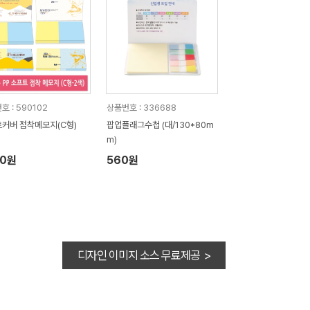
호 : 590102
상품번호 : 336688
커버 점착메모지(C형)
팝업플래그수첩 (대/130*80m
m)
10원
560원
디자인 이미지 소스 무료제공 >