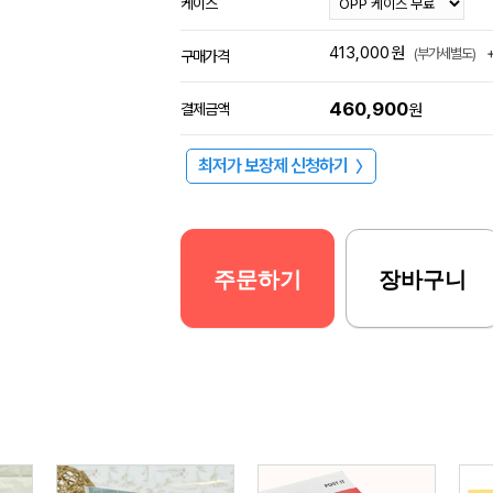
케이스
413,000
원
(부가세별도)
구매가격
460,900
결제금액
원
최저가 보장제 신청하기
〉
주문하기
장바구니