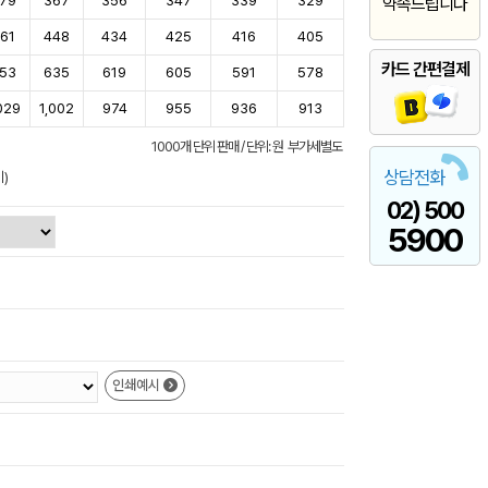
79
367
356
347
339
329
약속드립니다
61
448
434
425
416
405
카드 간편결제
53
635
619
605
591
578
029
1,002
974
955
936
913
1000개 단위 판매 / 단위: 원 부가세별도
상담전화
)
02) 500
5900
인쇄예시