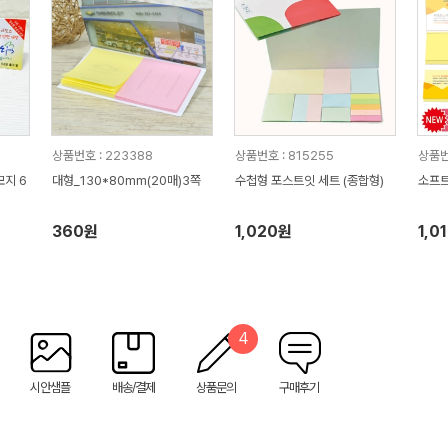
상품번호 : 223388
상품번호 : 815255
상품번
모지 6
대형_130*80mm(20매)3쪽
수첩형 포스트잇 세트 (종합형)
소프트
360원
1,020원
1,0
4
시안샘플
배송/결제
상품문의
구매후기