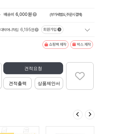
원
+
배송비
6,000
(부가세별도,주문시결제)
6,195
회원가입
대박머니적립
원
쇼핑백 제작
박스 제작
견적요청
견적출력
상품제안서