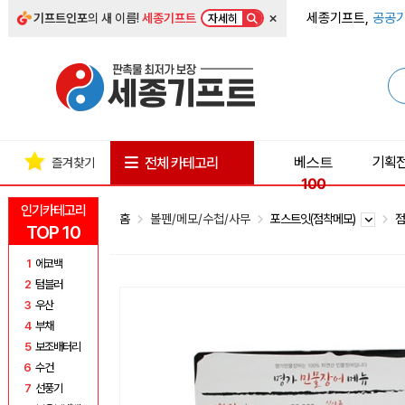
×
세종기프트,
공공기
기프트인포
의 새 이름!
세종기프트
자세히
베스트
기획
전체 카테고리
즐겨찾기
100
인기카테고리
홈
볼펜/메모/수첩/사무
포스트잇(점착메모)
점
TOP 10
1
에코백
2
텀블러
3
우산
4
부채
5
보조배터리
6
수건
7
선풍기