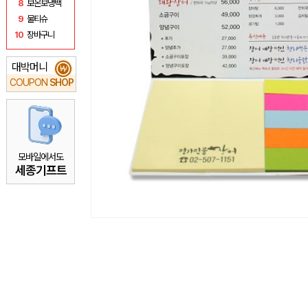
8
보온보냉백
9
물티슈
10
장바구니
대박머니
₩
COUPON
SHOP
모바일에서도
세종기프트