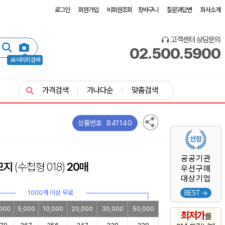
로그인
회원가입
비회원조회
장바구니
질문과답변
회사소개
고객센터 상담문의
02.500.5900
AI 이미지 검색
가격검색
가나다순
맞춤검색
841140
상품번호
공공기관
모지
(수첩형 018)
20매
우선구매
대상기업
1000개 이상 무료
BEST →
000
5,000
10,000
20,000
30,000
50,000
최저가
를