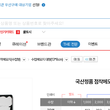
키캡
5
관 우선구매 대상기업
선정!
우산
6
텀블러
7
쿨토시
8
인기키워드
넥쿨러
9
타포린가방
10
전
큐레이션
브랜드관
이벤트
THE 전문
선풍기
1
착메모지(수첩형)
수첩메모지 대형(13*8cm)
국산정품 점착메
별도
인쇄비
수량
이하
1,000
2,000
3,