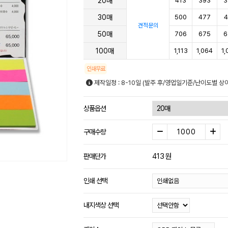
20매
413
393
3
30매
500
477
4
견적문의
50매
706
675
6
100매
1,113
1,064
1,
인쇄무료
제작일정 : 8-10일 (발주 후/영업일기준/난이도별 상이
상품옵션
구매수량
413
원
판매단가
인쇄 선택
내지색상 선택