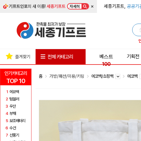
×
세종기프트,
공공기
기프트인포
의 새 이름!
세종기프트
자세히
베스트
기획전
전체 카테고리
즐겨찾기
100
인기카테고리
홈
가방/패션/미용/키링
에코백/쇼핑백
에코백
TOP 10
1
에코백
2
텀블러
3
우산
4
부채
5
보조배터리
6
수건
7
선풍기